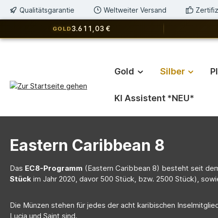
Qualitätsgarantie
Weltweiter Versand
Zertif
springen
Zur Hauptnavigation springen
3.611,03 €
GOLD
Gold
Silber
P
KI Assistent *NEU*
Eastern Caribbean 8
Das
EC8-Programm
(Eastern Caribbean 8) besteht seit dem
Stück
im Jahr 2020, davor 500 Stück, bzw. 2500 Stück), sowi
Die Münzen stehen für jedes der acht karibischen Inselmitgli
Lucia und Saint sind.