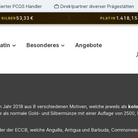
izierter PCGS Händler
Direktpartner diverser Prägestätten
53,33 €
1.418,15
SILBER
PLATIN
latin
Besonderes
Angebote
 Jahr 2018 aus 8 verschiedenen Motiven, welche jeweils als
kolo
e als normale Gold- und Silbermünze mit einer Auflage von 2500,
eder der ECCB, welche Anguilla, Antigua und Barbuda, Commonwealt