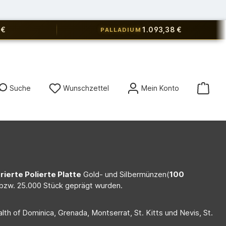
 €
1.093,38 €
PALLADIUM
Du hast 0 Produkte auf dem Merkz
Suche
Wunschzettel
Mein Konto
rierte Polierte Platte
Gold- und Silbermünzen(
100
 bzw. 25.000 Stück geprägt wurden.
h of Dominica, Grenada, Montserrat, St. Kitts und Nevis, St.