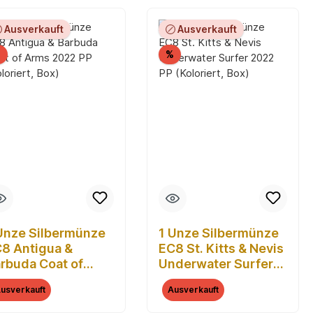
Ausverkauft
Ausverkauft
Rabatt
Rabatt
%
%
Unze Silbermünze
1 Unze Silbermünze
8 Antigua &
EC8 St. Kitts & Nevis
rbuda Coat of
Underwater Surfer
ms 2022 PP
2022 PP (Koloriert,
usverkauft
Ausverkauft
oloriert, Box)
Box)