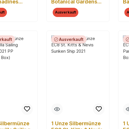
nadines
Botanical Gardens
Ba
ck Whale
2021 PP (Koloriert,
20
uft
Ausverkauft
A
(Koloriert,
Box)
rkauft
Ausverkauft
Silbermünze
1 Unze Silbermünze
1 