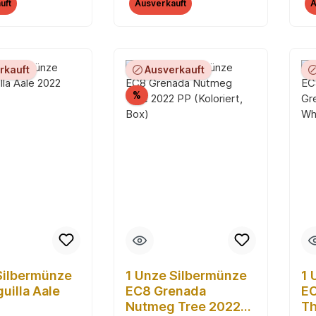
uft
Ausverkauft
A
rkauft
Ausverkauft
Rabatt
%
Silbermünze
1 Unze Silbermünze
1 
uilla Aale
EC8 Grenada
EC
Nutmeg Tree 2022
Th