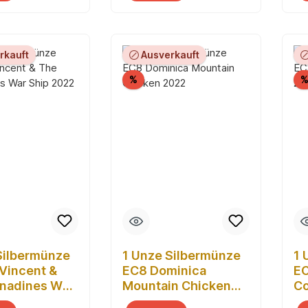
rkauft
Ausverkauft
Rabatt
%
Silbermünze
1 Unze Silbermünze
1 
 Vincent &
EC8 Dominica
EC
nadines War
Mountain Chicken
Co
22
2022