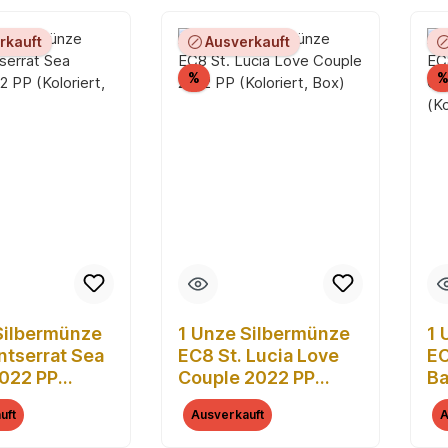
rkauft
Ausverkauft
Rabatt
%
Silbermünze
1 Unze Silbermünze
1 
tserrat Sea
EC8 St. Lucia Love
EC
2022 PP
Couple 2022 PP
Ba
rt, Box)
(Koloriert, Box)
Ar
uft
Ausverkauft
A
(K