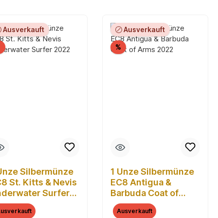
Ausverkauft
Ausverkauft
Rabatt
Rabatt
%
%
Unze Silbermünze
1 Unze Silbermünze
8 St. Kitts & Nevis
EC8 Antigua &
derwater Surfer
Barbuda Coat of
022
Arms 2022
usverkauft
Ausverkauft