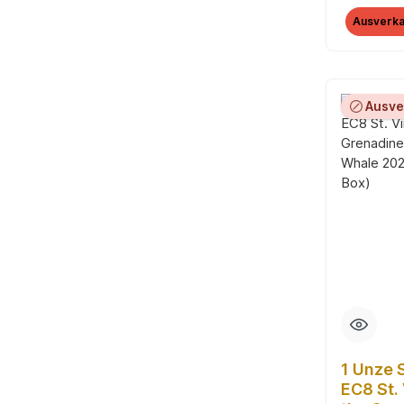
Ausverka
Ausve
1 Unze 
EC8 St.