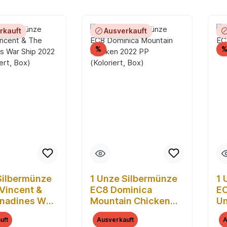
rkauft
Ausverkauft
Rabatt
%
Silbermünze
1 Unze Silbermünze
1 
 Vincent &
EC8 Dominica
EC
nadines War
Mountain Chicken
Un
22 PP
2022 PP (Koloriert,
2
uft
Ausverkauft
A
rt, Box)
Box)