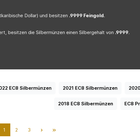
tkaribische Dollar) und besitzen
.9999 Feingold
.
ert, besitzen die Silbermünzen einen Silbergehalt von
.9999
.
022 EC8 Silbermünzen
2021 EC8 Silbermünzen
2020
2018 EC8 Silbermünzen
EC8 P
Seite
Seite
Seite
1
2
3