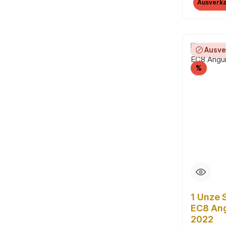
Ausverka
Ausve
Rabatt
%
1 Unze 
EC8 Ang
2022