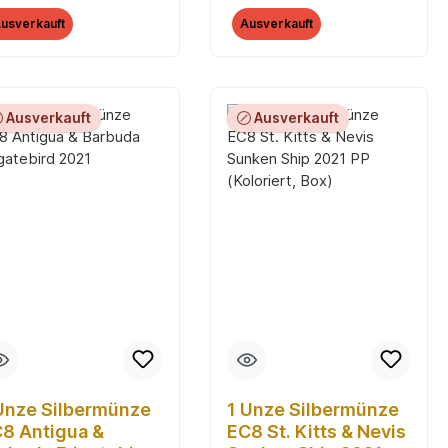
umpback Whale
(Koloriert, Box)
usverkauft
Ausverkauft
21
Ausverkauft
Ausverkauft
Unze Silbermünze
1 Unze Silbermünze
8 Antigua &
EC8 St. Kitts & Nevis