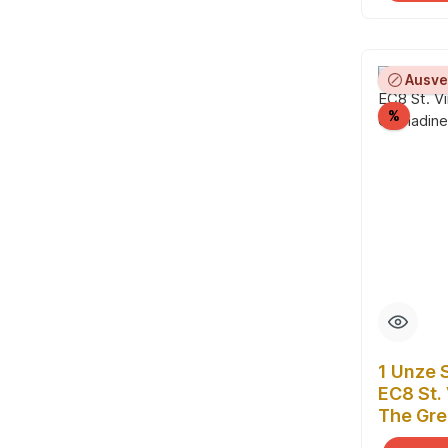
Ausve
Rabatt
%
1 Unze 
EC8 St.
The Gre
Ship 20