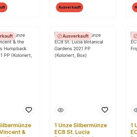
PP (Koloriert, Box)
H
uft
Ausverkauft
A
20
rkauft
Ausverkauft
Silbermünze
1 Unze Silbermünze
1 
 Vincent &
EC8 St. Lucia
EC