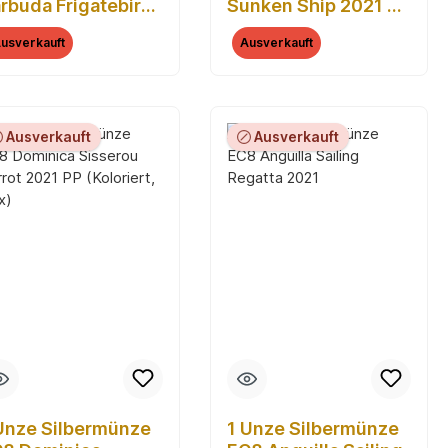
rbuda Frigatebird
Sunken Ship 2021 PP
21
(Koloriert, Box)
usverkauft
Ausverkauft
Ausverkauft
Ausverkauft
Unze Silbermünze
1 Unze Silbermünze