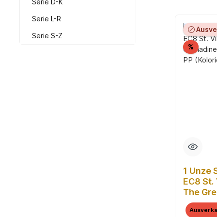
Serie D-K
Serie L-R
Ausve
Serie S-Z
Rabatt
%
1 Unze 
EC8 St.
The Gre
Ship 20
Ausverka
(Kolorie