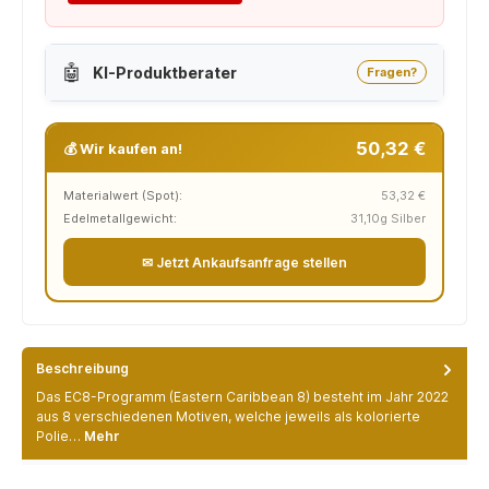
🤖
KI-Produktberater
Fragen?
50,32 €
💰 Wir kaufen an!
Materialwert (Spot):
53,32 €
Edelmetallgewicht:
31,10g Silber
✉ Jetzt Ankaufsanfrage stellen
Beschreibung
Das EC8-Programm (Eastern Caribbean 8) besteht im Jahr 2022
aus 8 verschiedenen Motiven, welche jeweils als kolorierte
Polie…
Mehr