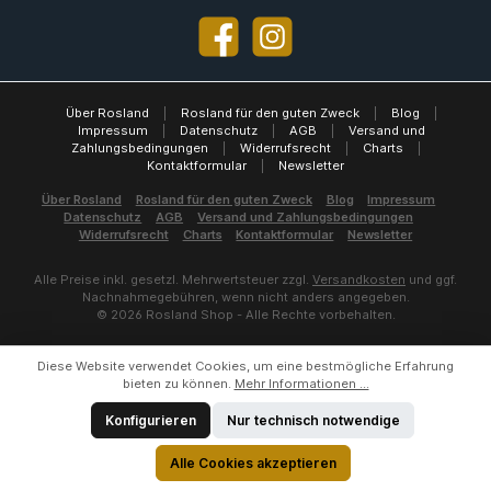
Facebook
Instagram
Über Rosland
|
Rosland für den guten Zweck
|
Blog
|
Impressum
|
Datenschutz
|
AGB
|
Versand und
Zahlungsbedingungen
|
Widerrufsrecht
|
Charts
|
Kontaktformular
|
Newsletter
Über Rosland
Rosland für den guten Zweck
Blog
Impressum
Datenschutz
AGB
Versand und Zahlungsbedingungen
Widerrufsrecht
Charts
Kontaktformular
Newsletter
Alle Preise inkl. gesetzl. Mehrwertsteuer zzgl.
Versandkosten
und ggf.
Nachnahmegebühren, wenn nicht anders angegeben.
© 2026 Rosland Shop - Alle Rechte vorbehalten.
Diese Website verwendet Cookies, um eine bestmögliche Erfahrung
bieten zu können.
Mehr Informationen ...
Konfigurieren
Nur technisch notwendige
Alle Cookies akzeptieren