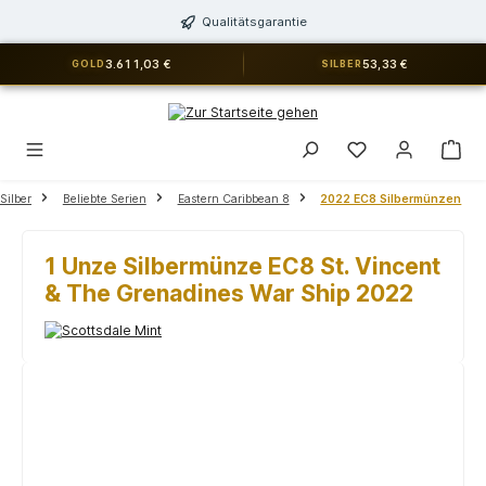
alt springen
Qualitätsgarantie
3.611,03 €
53,33 €
GOLD
SILBER
Du hast 0 Produkt
Silber
Beliebte Serien
Eastern Caribbean 8
2022 EC8 Silbermünzen
1 Unze Silbermünze EC8 St. Vincent
& The Grenadines War Ship 2022
Bildergalerie überspringen