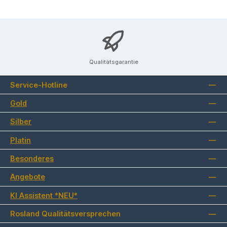
Qualitätsgarantie
Service-Hotline
Gold
Silber
Platin
Besonderes
Angebote
KI Assistent *NEU*
Rosland Qualitätsversprechen