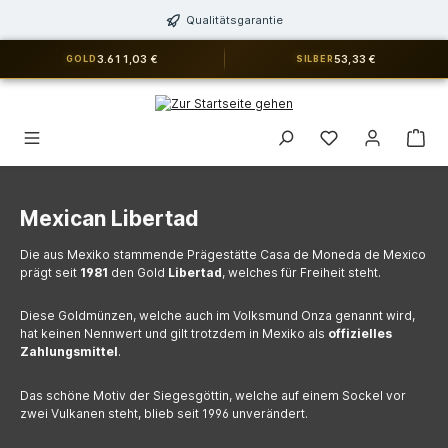
alt springen
Qualitätsgarantie
3.611,03 €
53,33 €
GOLD
SILBER
Du hast 0 Produkt
Mexican Libertad
Die aus Mexiko stammende Prägestätte Casa de Moneda de Mexico
prägt seit
1981
den Gold
Libertad
, welches für Freiheit steht.
Diese Goldmünzen, welche auch im Volksmund Onza genannt wird,
hat keinen Nennwert und gilt trotzdem in Mexiko als
offizielles
Zahlungsmittel
.
Das schöne Motiv der Siegesgöttin, welche auf einem Sockel vor
zwei Vulkanen steht, blieb seit 1996 unverändert.