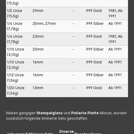
(15,5g)
1/2 Unze
29mm
-
.999 Gold
1981, Ab
(15,5g)
1991
1/4 Unze
25mm, 27mm
-
.999 Silber
Ab 1991
(7,78g)
1/4 Unze
23mm
-
.999 Gold
1981, Ab
(7,78g)
1991
1/10 Unze
20mm
-
.999 Silber
Ab 1991
(3,10g)
1/10 Unze
16mm
-
.999 Gold
Ab 1991
(3,10g)
1/12 Unze
16mm
-
.999 Silber
Ab 1991
(1,56g)
1/20 Unze
13mm
-
.999 Gold
Ab 1991
(1,56g)
Libertad Gold- und Silber Größen
Neben gängigen
Stempelglanz
und
Polierte Platte
Münze, wurden
zusätzlich folgende limitierte Sets geschaffen.
Diverse