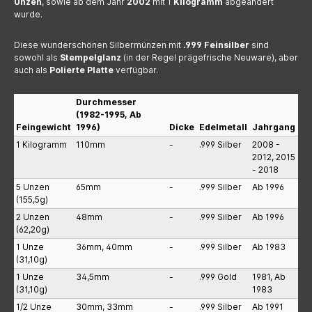
Unzen
, sowie ab dem Jahr
2002
mit 1
Kilogramm
abgeändert
wurde.
Diese wunderschönen Silbermünzen mit
.999 Feinsilber
sind
sowohl als
Stempelglanz
(in der Regel prägefrische Neuware), aber
auch als
Polierte Platte
verfügbar.
Durchmesser
(1982-1995, Ab
Feingewicht
1996)
Dicke
Edelmetall
Jahrgang
1 Kilogramm
110mm
-
.999 Silber
2008 -
2012, 2015
- 2018
5 Unzen
65mm
-
.999 Silber
Ab 1996
(155,5g)
2 Unzen
48mm
-
.999 Silber
Ab 1996
(62,20g)
1 Unze
36mm, 40mm
-
.999 Silber
Ab 1983
(31,10g)
1 Unze
34,5mm
-
.999 Gold
1981, Ab
(31,10g)
1983
1/2 Unze
30mm, 33mm
-
.999 Silber
Ab 1991