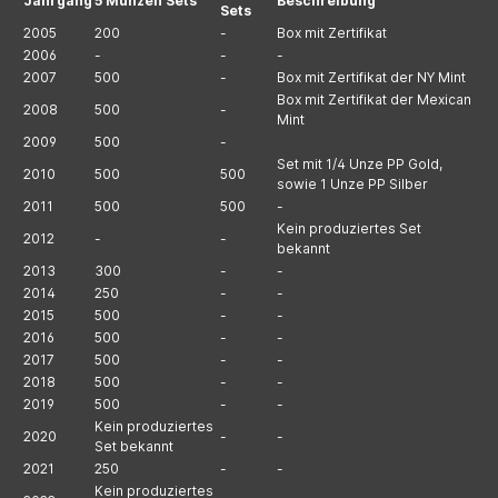
Jahrgang
5 Münzen Sets
Beschreibung
Sets
2005
200
-
Box mit Zertifikat
2006
-
-
-
2007
500
-
Box mit Zertifikat der NY Mint
Box mit Zertifikat der Mexican
2008
500
-
Mint
2009
500
-
Set mit 1/4 Unze PP Gold,
2010
500
500
sowie 1 Unze PP Silber
2011
500
500
-
Kein produziertes Set
2012
-
-
bekannt
2013
300
-
-
2014
250
-
-
2015
500
-
-
2016
500
-
-
2017
500
-
-
2018
500
-
-
2019
500
-
-
Kein produziertes
2020
-
-
Set bekannt
2021
250
-
-
Kein produziertes