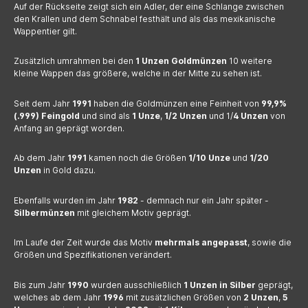
Auf der Rückseite zeigt sich ein Adler, der eine Schlange zwischen
den Krallen und dem Schnabel festhält und als das mexikanische
Wappentier gilt.
Zusätzlich umrahmen bei den
1 Unzen Goldmünzen
10 weitere
kleine Wappen das größere, welche in der Mitte zu sehen ist.
Seit dem Jahr
1991
haben die Goldmünzen eine Feinheit von
99,9%
(.999) Feingold
und sind als
1 Unze
,
1/2 Unzen
und 1/
4 Unzen
von
Anfang an geprägt worden.
Ab dem Jahr
1991
kamen noch die Größen
1/10 Unze
und
1/20
Unzen
in Gold dazu.
Ebenfalls wurden im Jahr
1982
- demnach nur ein Jahr später -
Silbermünzen
mit gleichem Motiv geprägt.
Im Laufe der Zeit wurde das Motiv
mehrmals angepasst
, sowie die
Größen und Spezifikationen verändert.
Bis zum Jahr
1990
wurden ausschließlich
1 Unzen in Silber
geprägt,
welches ab dem Jahr
1996
mit zusätzlichen Größen von
2 Unzen
,
5