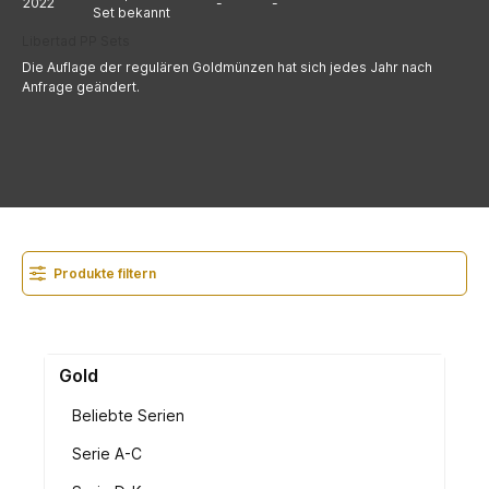
2022
-
-
Set bekannt
Libertad PP Sets
Die Auflage der regulären Goldmünzen hat sich jedes Jahr nach
Anfrage geändert.
Produkte filtern
Gold
Beliebte Serien
Serie A-C