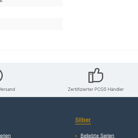
at
Versand
Zertifizierter PCGS Händler
Silber
erien
Beliebte Serien