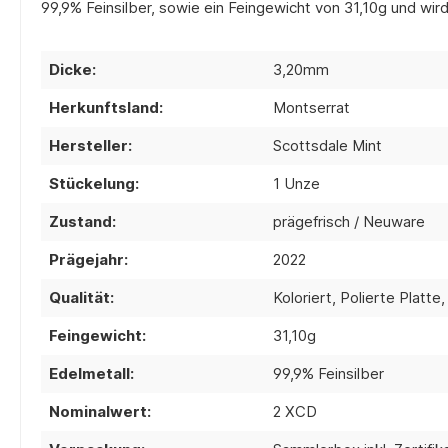
99,9% Feinsilber, sowie ein Feingewicht von 31,10g und wird
Dicke:
3,20mm
Herkunftsland:
Montserrat
Hersteller:
Scottsdale Mint
Stückelung:
1 Unze
Zustand:
prägefrisch / Neuware
Prägejahr:
2022
Qualität:
Koloriert, Polierte Platte
Feingewicht:
31,10g
Edelmetall:
99,9% Feinsilber
Nominalwert:
2 XCD