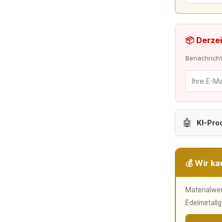
📦 Derzei
Benachrichti
🤖
KI-Pro
💰 Wir ka
Materialwer
Edelmetallg