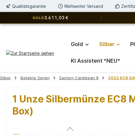
Qualitätsgarantie
Weltweiter Versand
Zertif
springen
Zur Hauptnavigation springen
3.611,03 €
GOLD
Gold
Silber
P
KI Assistent *NEU*
Silber
Beliebte Serien
Eastern Caribbean 8
2022 EC8 Si
1 Unze Silbermünze EC8 Mo
Box)