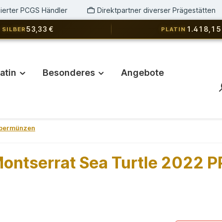
izierter PCGS Händler
Direktpartner diverser Prägestätten
53,33 €
1.418,15
SILBER
PLATIN
latin
Besonderes
Angebote
lbermünzen
ntserrat Sea Turtle 2022 PP 