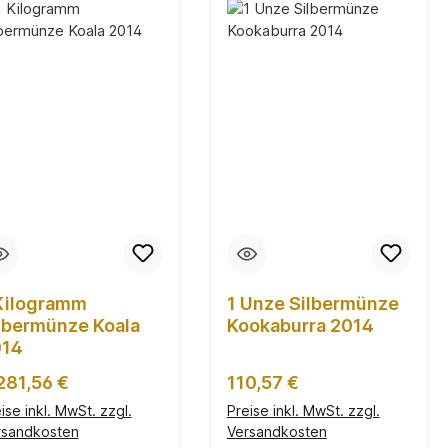
Kilogramm
1 Unze Silbermünze
lbermünze Koala
Kookaburra 2014
014
gulärer Preis:
Regulärer Preis:
281,56 €
110,57 €
ise inkl. MwSt. zzgl.
Preise inkl. MwSt. zzgl.
rsandkosten
Versandkosten
In den Warenkorb
In den Warenkorb