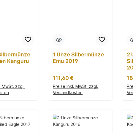
Silbermünze
1 Unze Silbermünze
2 
ien Känguru
Emu 2019
Si
2
r Preis:
Regulärer Preis:
Re
111,60 €
18
l. MwSt. zzgl.
Preise inkl. MwSt. zzgl.
Pre
sten
Versandkosten
Ve
en Warenkorb
In den Warenkorb