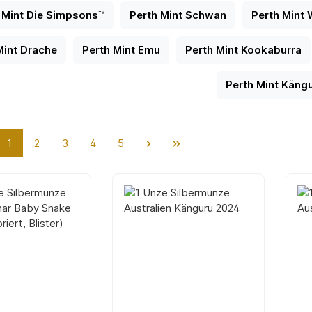
 Mint Die Simpsons™
Perth Mint Schwan
Perth Mint 
Mint Drache
Perth Mint Emu
Perth Mint Kookaburra
Perth Mint Käng
Seite
Seite
Seite
Seite
Seite
1
2
3
4
5