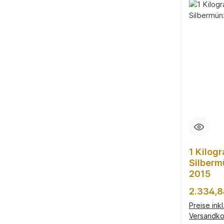
1 Kilog
Silberm
2015
Reguläre
2.334,8
Preise ink
Versandko
In d