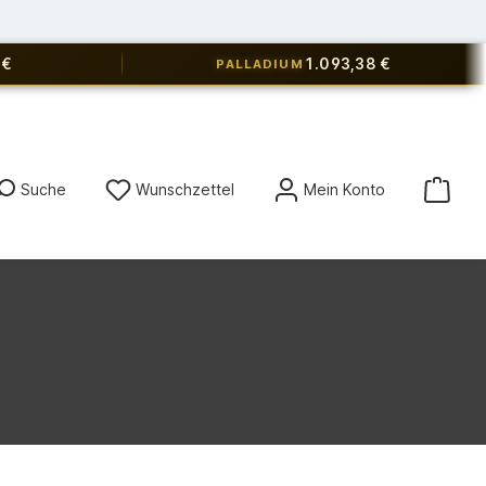
 €
1.093,38 €
PALLADIUM
Du hast 0 Produkte auf dem Merkz
Suche
Wunschzettel
Mein Konto