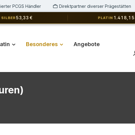
izierter PCGS Händler
Direktpartner diverser Prägestätten
53,33 €
1.418,15
SILBER
PLATIN
latin
Besonderes
Angebote
uren)