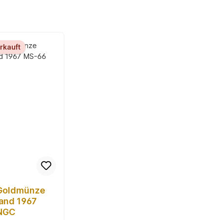
rkauft
 Goldmünze
and 1967
NGC