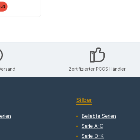
uft
Versand
Zertifizierter PCGS Händler
Silber
erien
Beliebte Serien
Serie A-C
Serie D-K