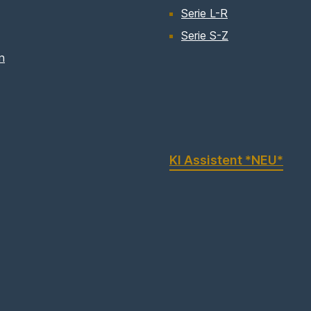
Serie L-R
Serie S-Z
n
KI Assistent *NEU*