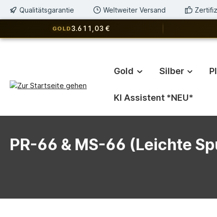
Qualitätsgarantie
Weltweiter Versand
Zertif
springen
Zur Hauptnavigation springen
3.611,03 €
GOLD
Gold
Silber
P
KI Assistent *NEU*
PR-66 & MS-66 (Leichte Sp