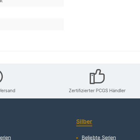
at
Versand
Zertifizierter PCGS Händler
Silber
erien
Beliebte Serien