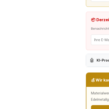
📦 Derzei
Benachrichti
🤖
KI-Pro
💰 Wir ka
Materialwer
Edelmetallg