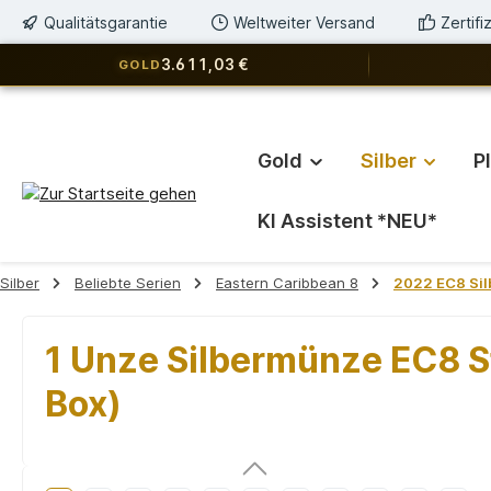
Qualitätsgarantie
Weltweiter Versand
Zertif
springen
Zur Hauptnavigation springen
3.611,03 €
GOLD
Gold
Silber
P
KI Assistent *NEU*
Silber
Beliebte Serien
Eastern Caribbean 8
2022 EC8 Si
1 Unze Silbermünze EC8 St
Box)