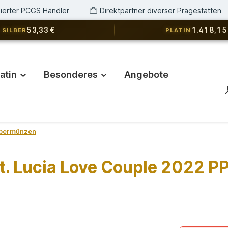
izierter PCGS Händler
Direktpartner diverser Prägestätten
53,33 €
1.418,15
SILBER
PLATIN
latin
Besonderes
Angebote
lbermünzen
. Lucia Love Couple 2022 PP 