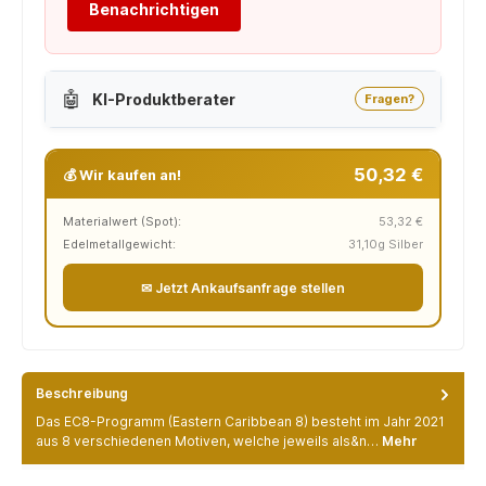
Benachrichtigen
🤖
KI-Produktberater
Fragen?
50,32 €
💰 Wir kaufen an!
Materialwert (Spot):
53,32 €
Edelmetallgewicht:
31,10g Silber
✉ Jetzt Ankaufsanfrage stellen
Beschreibung
Das EC8-Programm (Eastern Caribbean 8) besteht im Jahr 2021
aus 8 verschiedenen Motiven, welche jeweils als&n…
Mehr