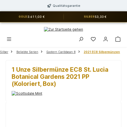
alt springen
Qualitätsgarantie
3.611,03 €
53,33 €
GOLD
SILBER
Du hast 0 Produkt
Silber
Beliebte Serien
Eastern Caribbean 8
2021 EC8 Silbermünzen
1 Unze Silbermünze EC8 St. Lucia
Botanical Gardens 2021 PP
(Koloriert, Box)
Bildergalerie überspringen