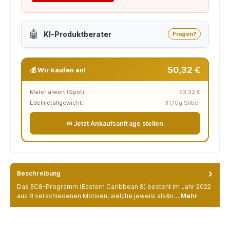
🤖
KI-Produktberater
Fragen?
50,32 €
💰 Wir kaufen an!
Materialwert (Spot):
53,32 €
Edelmetallgewicht:
31,10g Silber
✉ Jetzt Ankaufsanfrage stellen
Beschreibung
Das EC8-Programm (Eastern Caribbean 8) besteht im Jahr 2022
aus 8 verschiedenen Motiven, welche jeweils als&n…
Mehr