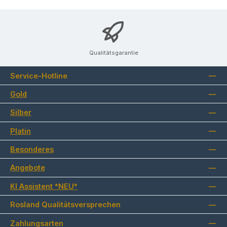
Qualitätsgarantie
Service-Hotline
Gold
Silber
Platin
Besonderes
Angebote
KI Assistent *NEU*
Rosland Qualitätsversprechen
Zahlungsarten