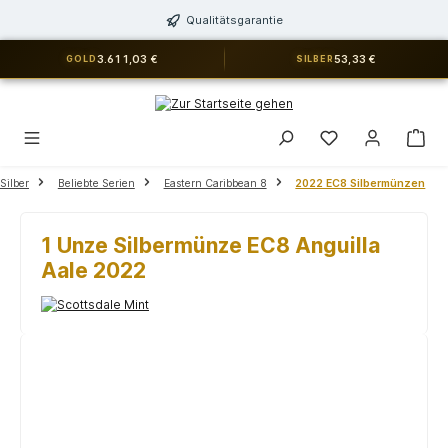
alt springen
Qualitätsgarantie
3.611,03 €
53,33 €
GOLD
SILBER
Du hast 0 Produkt
Silber
Beliebte Serien
Eastern Caribbean 8
2022 EC8 Silbermünzen
1 Unze Silbermünze EC8 Anguilla
Aale 2022
Bildergalerie überspringen