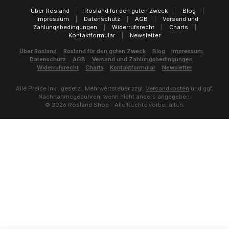
Über Rosland
|
Rosland für den guten Zweck
|
Blog
|
Impressum
|
Datenschutz
|
AGB
|
Versand und
Zahlungsbedingungen
|
Widerrufsrecht
|
Charts
|
Kontaktformular
|
Newsletter
Über Rosland
Rosland für den guten Zweck
Blog
Impressum
Datenschutz
AGB
Versand und Zahlungsbedingungen
Widerrufsrecht
Charts
Kontaktformular
Newsletter
Alle Preise inkl. gesetzl. Mehrwertsteuer zzgl.
Versandkosten
und ggf.
Nachnahmegebühren, wenn nicht anders angegeben.
© 2026 Rosland Shop - Alle Rechte vorbehalten.