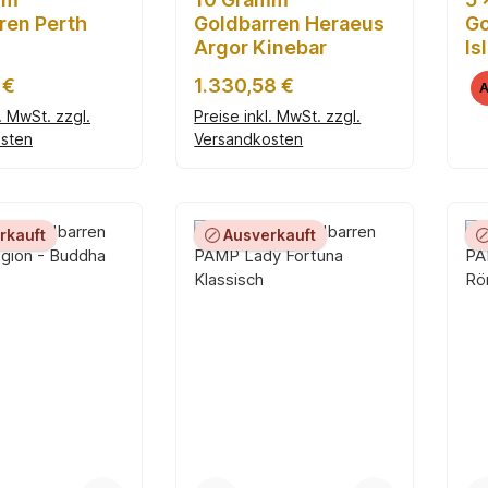
ren Perth
Goldbarren Heraeus
Go
Argor Kinebar
Is
Go
r Preis:
Regulärer Preis:
 €
1.330,58 €
A
l. MwSt. zzgl.
Preise inkl. MwSt. zzgl.
sten
Versandkosten
en Warenkorb
In den Warenkorb
rkauft
Ausverkauft