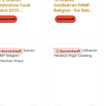
ldmünze Cook
Goldbarren PAMP
land 2015
Religion - Ka' Bah
ldkugel Valcambi
Mecca
usverkauft
Ausverkauft
Ausverkauft
Ausverkauft