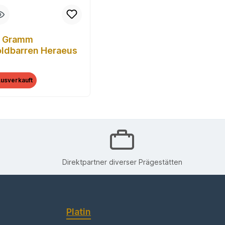
0 Gramm
ldbarren Heraeus
usverkauft
Direktpartner diverser Prägestätten
Platin