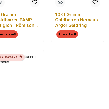
0 Gramm
10x1 Gramm
ldbarren PAMP
Goldbarren Heraeus
ligion - Römisches
Argor Goldring
euz
usverkauft
Ausverkauft
Ausverkauft