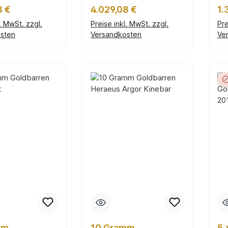
.9999)
Ve
r Preis:
Regulärer Preis:
Re
3 €
4.029,08 €
1.
l. MwSt. zzgl.
Preise inkl. MwSt. zzgl.
Pre
sten
Versandkosten
Ve
en Warenkorb
In den Warenkorb
mm
10 Gramm
5 