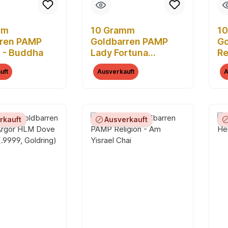
mm
10 Gramm
1
rren PAMP
Goldbarren PAMP
Go
n - Buddha
Lady Fortuna
Re
Klassisch
Kr
uft
Ausverkauft
A
rkauft
Ausverkauft