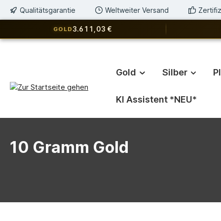
Qualitätsgarantie
Weltweiter Versand
Zertif
springen
Zur Hauptnavigation springen
3.611,03 €
GOLD
Gold
Silber
P
KI Assistent *NEU*
10 Gramm Gold