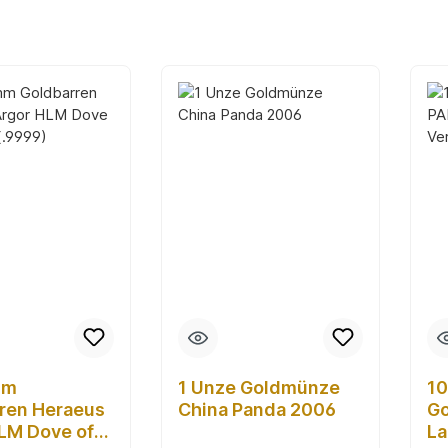
mm
1 Unze Goldmünze
1
ren Heraeus
China Panda 2006
Go
LM Dove of
La