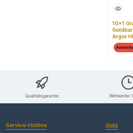
10x1 G
Goldbar
Argor H
Peace (
Ausverka
Goldrin
Qualitätsgarantie
Weltweiter 
Service-Hotline
Gold