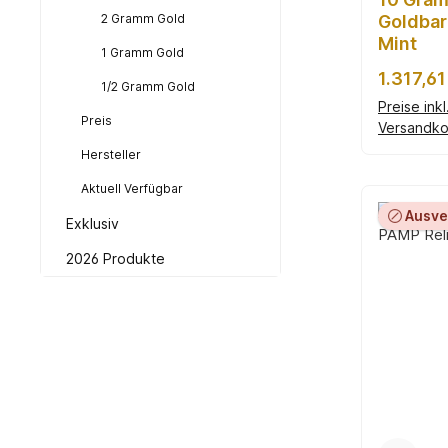
2 Gramm Gold
Goldbar
Mint
1 Gramm Gold
Reguläre
1.317,61
1/2 Gramm Gold
Preise ink
Preis
Versandko
In d
Hersteller
Aktuell Verfügbar
Ausve
Exklusiv
2026 Produkte