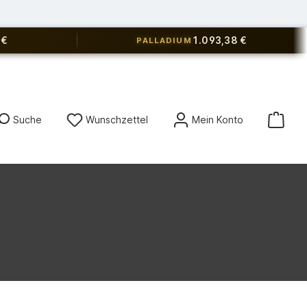
 €
1.093,38 €
PALLADIUM
Du hast 0 Produkte auf dem Merkz
Suche
Wunschzettel
Mein Konto