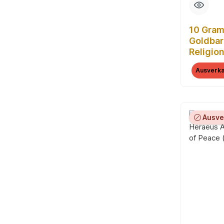
10 Gra
Goldba
Religio
Ausverka
Ausve