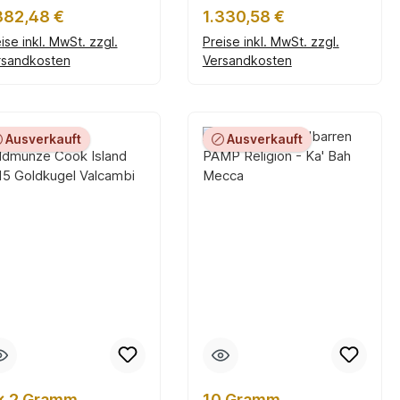
riscan®
gulärer Preis:
Regulärer Preis:
382,48 €
1.330,58 €
ise inkl. MwSt. zzgl.
Preise inkl. MwSt. zzgl.
rsandkosten
Versandkosten
In den Warenkorb
In den Warenkorb
Ausverkauft
Ausverkauft
x 2 Gramm
10 Gramm