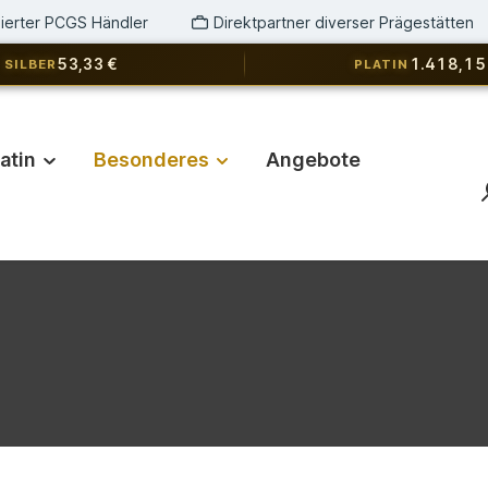
izierter PCGS Händler
Direktpartner diverser Prägestätten
53,33 €
1.418,15
SILBER
PLATIN
latin
Besonderes
Angebote