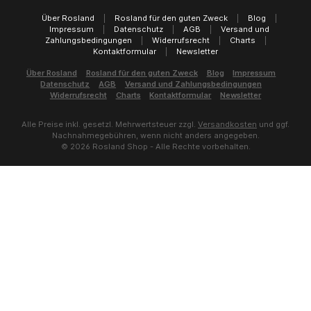
Über Rosland
|
Rosland für den guten Zweck
|
Blog
|
Impressum
|
Datenschutz
|
AGB
|
Versand und
Zahlungsbedingungen
|
Widerrufsrecht
|
Charts
|
Kontaktformular
|
Newsletter
Über Rosland
Rosland für den guten Zweck
Blog
Impressum
Datenschutz
AGB
Versand und Zahlungsbedingungen
Widerrufsrecht
Charts
Kontaktformular
Newsletter
Alle Preise inkl. gesetzl. Mehrwertsteuer zzgl.
Versandkosten
und ggf.
Nachnahmegebühren, wenn nicht anders angegeben.
© 2026 Rosland Shop - Alle Rechte vorbehalten.