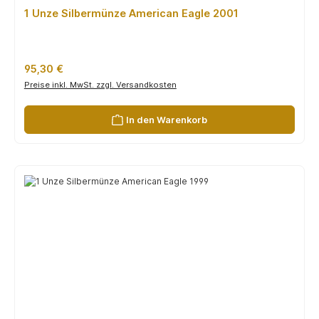
1 Unze Silbermünze American Eagle 2001
Regulärer Preis:
95,30 €
Preise inkl. MwSt. zzgl. Versandkosten
In den Warenkorb