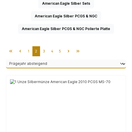
American Eagle Silber Sets
American Eagle Silber PCGS & NGC
American Eagle Silber PCGS & NGC Polierte Platte
Seite
Seite
Seite
Seite
Seite
1
2
3
4
5