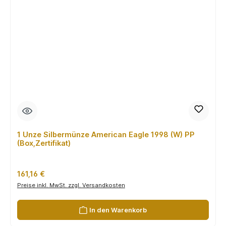
1 Unze Silbermünze American Eagle 1998 (W) PP
(Box,Zertifikat)
Regulärer Preis:
161,16 €
Preise inkl. MwSt. zzgl. Versandkosten
In den Warenkorb