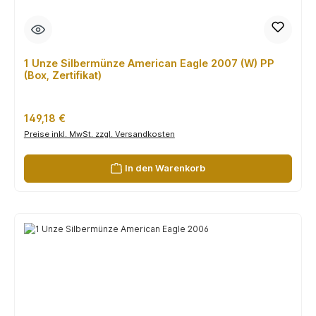
1 Unze Silbermünze American Eagle 2007 (W) PP
(Box, Zertifikat)
Regulärer Preis:
149,18 €
Preise inkl. MwSt. zzgl. Versandkosten
In den Warenkorb