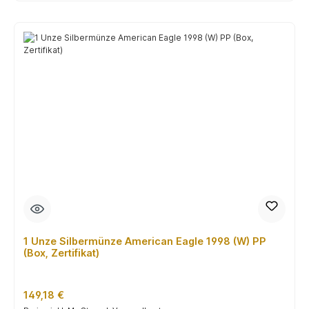
1 Unze Silbermünze American Eagle 1998 (W) PP
(Box, Zertifikat)
Regulärer Preis:
149,18 €