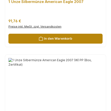
1 Unze Silbermünze American Eagle 2007
Regulärer Preis:
91,76 €
Preise inkl. MwSt. zzgl. Versandkosten
In den Warenkorb