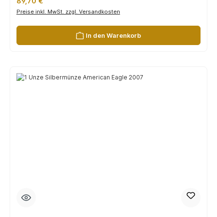
Regulärer Preis:
89,70 €
Preise inkl. MwSt. zzgl. Versandkosten
In den Warenkorb