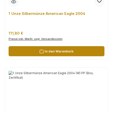
1 Unze Silbermünze American Eagle 2004
Regulärer Preis:
111,80 €
Preise inkl. MwSt. zzgl. Versandkosten
In den Warenkorb