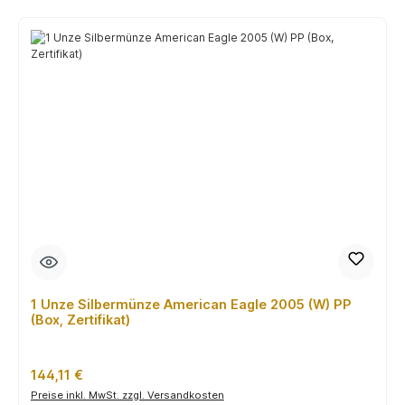
1 Unze Silbermünze American Eagle 2005 (W) PP
(Box, Zertifikat)
Regulärer Preis:
144,11 €
Preise inkl. MwSt. zzgl. Versandkosten