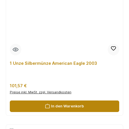
1 Unze Silbermünze American Eagle 2003
Regulärer Preis:
101,57 €
Preise inkl. MwSt. zzgl. Versandkosten
In den Warenkorb