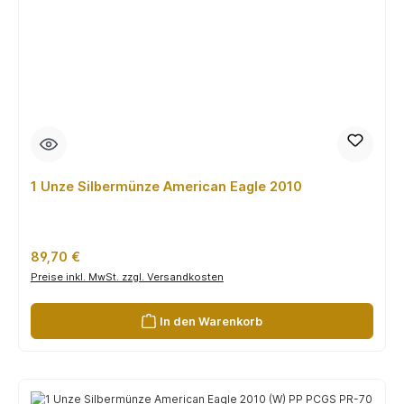
1 Unze Silbermünze American Eagle 2010
Regulärer Preis:
89,70 €
Preise inkl. MwSt. zzgl. Versandkosten
In den Warenkorb