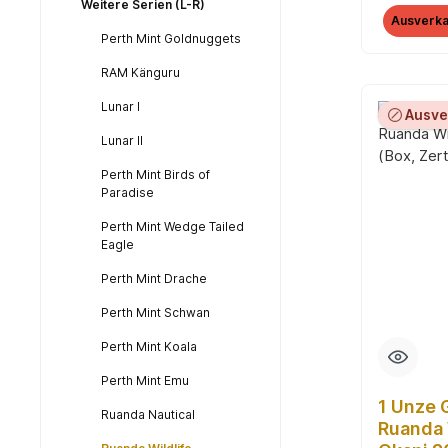
(Box, Ze
Weitere Serien (L-R)
Ausverka
Perth Mint Goldnuggets
RAM Känguru
Lunar I
Ausve
Lunar II
Perth Mint Birds of
Paradise
Perth Mint Wedge Tailed
Eagle
Perth Mint Drache
Perth Mint Schwan
Perth Mint Koala
Perth Mint Emu
1 Unze
Ruanda Nautical
Ruanda 