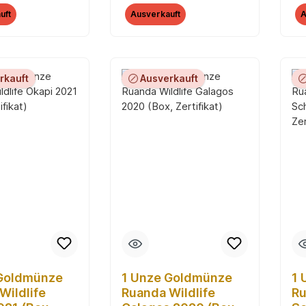
rtifikat)
Zertifikat)
Ze
uft
Ausverkauft
A
rkauft
Ausverkauft
 Goldmünze
1 Unze Goldmünze
1 
Wildlife
Ruanda Wildlife
Ru