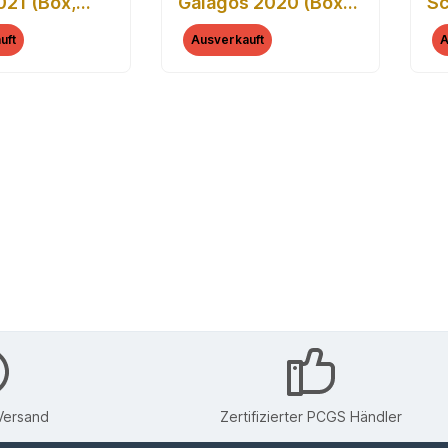
021 (Box,
Galagos 2020 (Box,
Sc
at)
Zertifikat)
(B
uft
Ausverkauft
A
Versand
Zertifizierter PCGS Händler