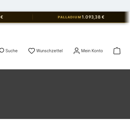
 €
1.093,38 €
PALLADIUM
Du hast 0 Produkte auf dem Merkz
Suche
Wunschzettel
Mein Konto