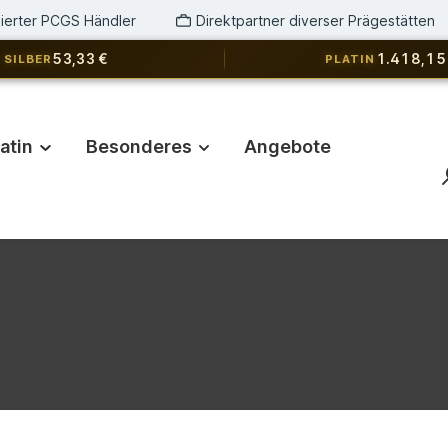
izierter PCGS Händler
Direktpartner diverser Prägestätten
53,33 €
1.418,15
SILBER
PLATIN
latin
Besonderes
Angebote