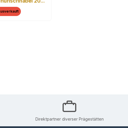
huhschnabel 2019
ox, Zertifikat)
usverkauft
Direktpartner diverser Prägestätten