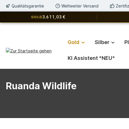
Qualitätsgarantie
Weltweiter Versand
Zertif
springen
Zur Hauptnavigation springen
3.611,03 €
GOLD
Gold
Silber
P
KI Assistent *NEU*
Ruanda Wildlife