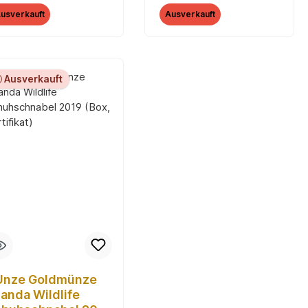
rtifikat)
Zertifikat)
usverkauft
Ausverkauft
Ausverkauft
Unze Goldmünze
anda Wildlife