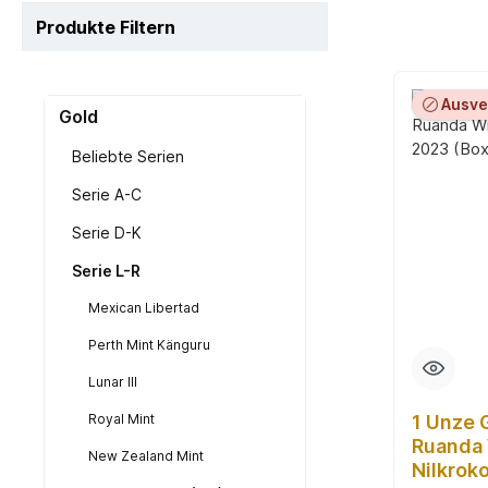
Produkte Filtern
Ausve
Gold
Beliebte Serien
Serie A-C
Serie D-K
Serie L-R
Mexican Libertad
Perth Mint Känguru
Lunar III
Royal Mint
1 Unze
Ruanda 
New Zealand Mint
Nilkrok