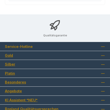
Qualitätsgarantie
Service-Hotline
Gold
Silber
Platin
Besonderes
Angebote
KI Assistent *NEU*
Rosland Qualitätsversprechen