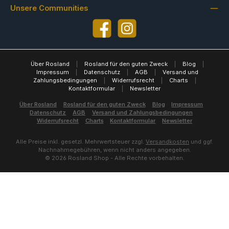
Unsere Communities
Facebook
Instagram
Über Rosland
|
Rosland für den guten Zweck
|
Blog
|
Impressum
|
Datenschutz
|
AGB
|
Versand und
Zahlungsbedingungen
|
Widerrufsrecht
|
Charts
|
Kontaktformular
|
Newsletter
Über Rosland
Rosland für den guten Zweck
Blog
Impressum
Datenschutz
AGB
Versand und Zahlungsbedingungen
Widerrufsrecht
Charts
Kontaktformular
Newsletter
Alle Preise inkl. gesetzl. Mehrwertsteuer zzgl.
Versandkosten
und ggf.
Nachnahmegebühren, wenn nicht anders angegeben.
© 2026 Rosland Shop - Alle Rechte vorbehalten.