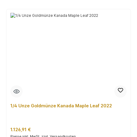
1/4 Unze Goldmünze Kanada Maple Leaf 2022
Regulärer Preis:
1.126,91 €
Preise inkl. MwSt. zzgl. Versandkosten