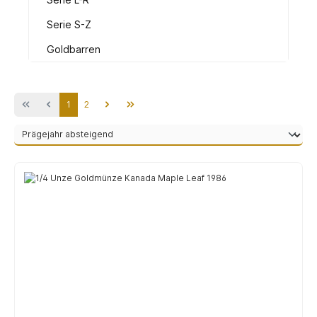
Serie S-Z
Goldbarren
Seite
Seite
1
2