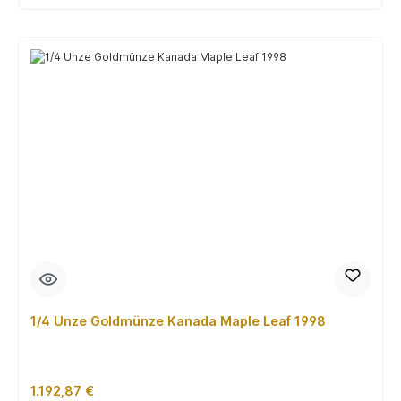
1/4 Unze Goldmünze Kanada Maple Leaf 1998
Regulärer Preis:
1.192,87 €