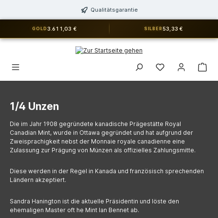
alt springen
Qualitätsgarantie
3.611,03 €
53,33 €
GOLD
SILBER
Du hast 0 Produkt
1/4 Unzen
Die im Jahr 1908 gegründete kanadische Prägestätte Royal
Canadian Mint, wurde in Ottawa gegründet und hat aufgrund der
Zweisprachigkeit nebst der Monnaie royale canadienne eine
Zulassung zur Prägung von Münzen als offizielles Zahlungsmitte.
Diese werden in der Regel in Kanada und französisch sprechenden
Ländern akzeptiert.
Sandra Hanington ist die aktuelle Präsidentin und löste den
ehemaligen Master oft he Mint Ian Bennet ab.