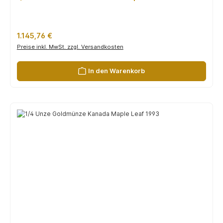
Regulärer Preis:
1.145,76 €
Preise inkl. MwSt. zzgl. Versandkosten
In den Warenkorb