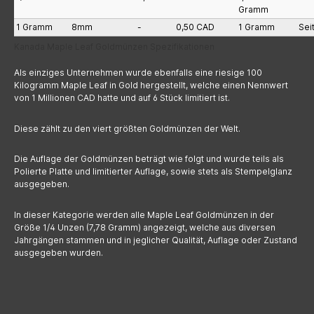
Gramm
1 Gramm
8mm
-
0,50 CAD
1 Gramm
Sei
Kanada Maple Leaf Goldmünzen Spezifikationen
Als einziges Unternehmen wurde ebenfalls eine riesige 100
Kilogramm Maple Leaf in Gold hergestellt, welche einen Nennwert
von 1 Millionen CAD hatte und auf 6 Stück limitiert ist.
Diese zählt zu den viert größten Goldmünzen der Welt.
Die Auflage der Goldmünzen beträgt wie folgt und wurde teils als
Polierte Platte und limitierter Auflage, sowie stets als Stempelglanz
ausgegeben.
In dieser Kategorie werden alle Maple Leaf Goldmünzen in der
Größe 1/4 Unzen (7,78 Gramm) angezeigt, welche aus diversen
Jahrgängen stammen und in jeglicher Qualität, Auflage oder Zustand
ausgegeben wurden.