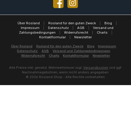
Facebook
Instagram
Über Rosland
|
Rosland für den guten Zweck
|
Blog
|
Impressum
|
Datenschutz
|
AGB
|
Versand und
Zahlungsbedingungen
|
Widerrufsrecht
|
Charts
|
Kontaktformular
|
Newsletter
Über Rosland
Rosland für den guten Zweck
Blog
Impressum
Datenschutz
AGB
Versand und Zahlungsbedingungen
Widerrufsrecht
Charts
Kontaktformular
Newsletter
Alle Preise inkl. gesetzl. Mehrwertsteuer zzgl.
Versandkosten
und ggf.
Nachnahmegebühren, wenn nicht anders angegeben.
© 2026 Rosland Shop - Alle Rechte vorbehalten.