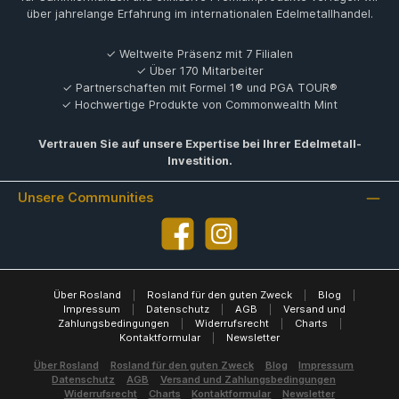
über jahrelange Erfahrung im internationalen Edelmetallhandel.
✓ Weltweite Präsenz mit 7 Filialen
✓ Über 170 Mitarbeiter
✓ Partnerschaften mit Formel 1® und PGA TOUR®
✓ Hochwertige Produkte von Commonwealth Mint
Vertrauen Sie auf unsere Expertise bei Ihrer Edelmetall-
Investition.
Unsere Communities
Facebook
Instagram
Über Rosland
|
Rosland für den guten Zweck
|
Blog
|
Impressum
|
Datenschutz
|
AGB
|
Versand und
Zahlungsbedingungen
|
Widerrufsrecht
|
Charts
|
Kontaktformular
|
Newsletter
Über Rosland
Rosland für den guten Zweck
Blog
Impressum
Datenschutz
AGB
Versand und Zahlungsbedingungen
Widerrufsrecht
Charts
Kontaktformular
Newsletter