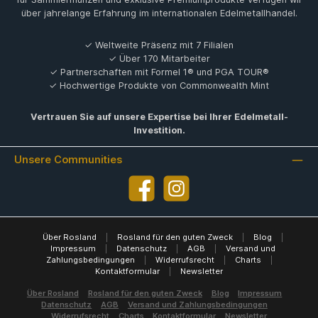
über jahrelange Erfahrung im internationalen Edelmetallhandel.
✓ Weltweite Präsenz mit 7 Filialen
✓ Über 170 Mitarbeiter
✓ Partnerschaften mit Formel 1® und PGA TOUR®
✓ Hochwertige Produkte von Commonwealth Mint
Vertrauen Sie auf unsere Expertise bei Ihrer Edelmetall-
Investition.
Unsere Communities
Facebook
Instagram
Über Rosland
|
Rosland für den guten Zweck
|
Blog
|
Impressum
|
Datenschutz
|
AGB
|
Versand und
Zahlungsbedingungen
|
Widerrufsrecht
|
Charts
|
Kontaktformular
|
Newsletter
Über Rosland
Rosland für den guten Zweck
Blog
Impressum
Datenschutz
AGB
Versand und Zahlungsbedingungen
Widerrufsrecht
Charts
Kontaktformular
Newsletter