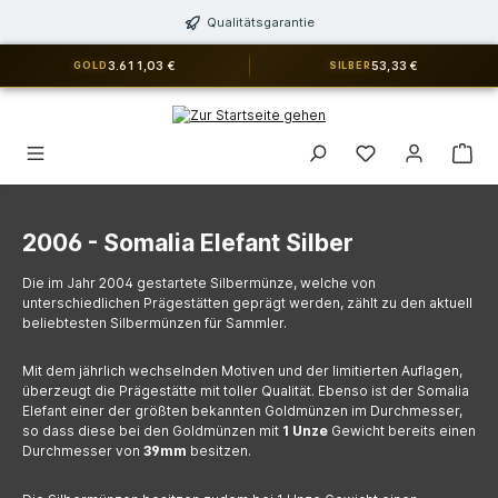
alt springen
Qualitätsgarantie
3.611,03 €
53,33 €
GOLD
SILBER
Du hast 0 Produkt
2006 - Somalia Elefant Silber
Die im Jahr 2004 gestartete Silbermünze, welche von
unterschiedlichen Prägestätten geprägt werden, zählt zu den aktuell
beliebtesten Silbermünzen für Sammler.
Mit dem jährlich wechselnden Motiven und der limitierten Auflagen,
überzeugt die Prägestätte mit toller Qualität. Ebenso ist der Somalia
Elefant einer der größten bekannten Goldmünzen im Durchmesser,
so dass diese bei den Goldmünzen mit
1 Unze
Gewicht bereits einen
Durchmesser von
39mm
besitzen.