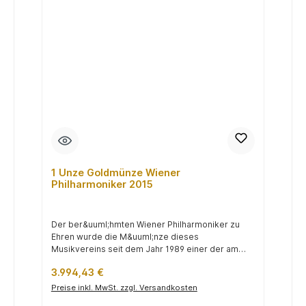
1 Unze Goldmünze Wiener
Philharmoniker 2015
Der ber&uuml;hmten Wiener Philharmoniker zu
Ehren wurde die M&uuml;nze dieses
Musikvereins seit dem Jahr 1989 einer der am
h&au...
Regulärer Preis:
3.994,43 €
Preise inkl. MwSt. zzgl. Versandkosten