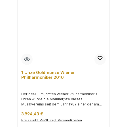
1 Unze Goldmünze Wiener
Philharmoniker 2010
Der ber&uuml;hmten Wiener Philharmoniker zu
Ehren wurde die M&uuml;nze dieses
Musikvereins seit dem Jahr 1989 einer der am
h&au...
Regulärer Preis:
3.994,43 €
Preise inkl. MwSt. zzgl. Versandkosten