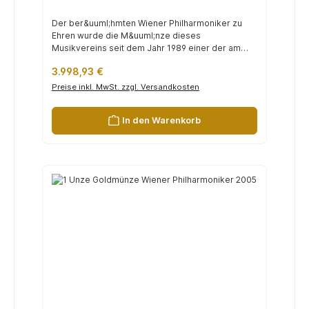
Der ber&uuml;hmten Wiener Philharmoniker zu
Ehren wurde die M&uuml;nze dieses
Musikvereins seit dem Jahr 1989 einer der am
h&au...
Regulärer Preis:
3.998,93 €
Preise inkl. MwSt. zzgl. Versandkosten
In den Warenkorb