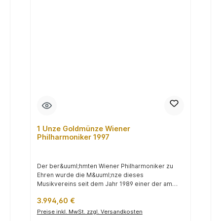
1 Unze Goldmünze Wiener
Philharmoniker 1997
Der ber&uuml;hmten Wiener Philharmoniker zu
Ehren wurde die M&uuml;nze dieses
Musikvereins seit dem Jahr 1989 einer der am
h&au...
Regulärer Preis:
3.994,60 €
Preise inkl. MwSt. zzgl. Versandkosten