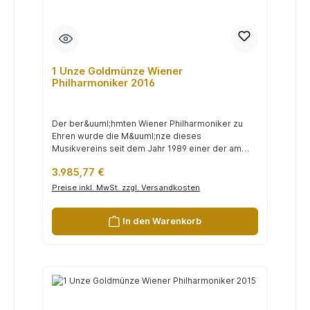
1 Unze Goldmünze Wiener
Philharmoniker 2016
Der ber&uuml;hmten Wiener Philharmoniker zu
Ehren wurde die M&uuml;nze dieses
Musikvereins seit dem Jahr 1989 einer der am
h&au...
Regulärer Preis:
3.985,77 €
Preise inkl. MwSt. zzgl. Versandkosten
In den Warenkorb