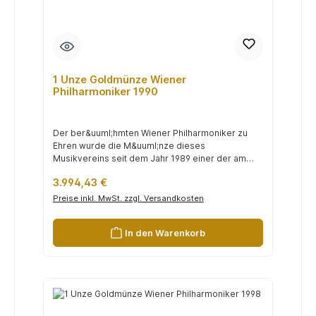
1 Unze Goldmünze Wiener
Philharmoniker 1990
Der ber&uuml;hmten Wiener Philharmoniker zu
Ehren wurde die M&uuml;nze dieses
Musikvereins seit dem Jahr 1989 einer der am
h&au...
Regulärer Preis:
3.994,43 €
Preise inkl. MwSt. zzgl. Versandkosten
In den Warenkorb