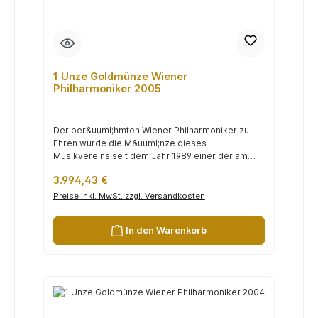
1 Unze Goldmünze Wiener
Philharmoniker 2005
Der ber&uuml;hmten Wiener Philharmoniker zu
Ehren wurde die M&uuml;nze dieses
Musikvereins seit dem Jahr 1989 einer der am
h&au...
Regulärer Preis:
3.994,43 €
Preise inkl. MwSt. zzgl. Versandkosten
In den Warenkorb