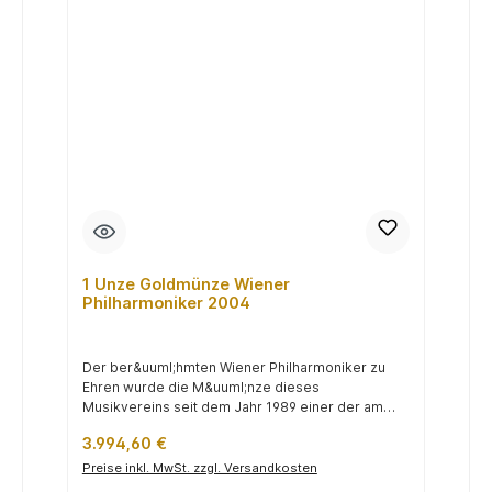
1 Unze Goldmünze Wiener
Philharmoniker 2004
Der ber&uuml;hmten Wiener Philharmoniker zu
Ehren wurde die M&uuml;nze dieses
Musikvereins seit dem Jahr 1989 einer der am
h&au...
Regulärer Preis:
3.994,60 €
Preise inkl. MwSt. zzgl. Versandkosten