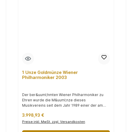
1 Unze Goldmünze Wiener
Philharmoniker 2003
Der ber&uuml;hmten Wiener Philharmoniker zu
Ehren wurde die M&uuml;nze dieses
Musikvereins seit dem Jahr 1989 einer der am
h&au...
Regulärer Preis:
3.998,93 €
Preise inkl. MwSt. zzgl. Versandkosten