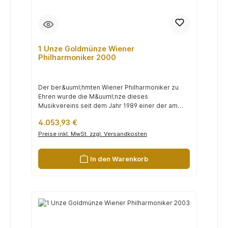
1 Unze Goldmünze Wiener
Philharmoniker 2000
Der ber&uuml;hmten Wiener Philharmoniker zu
Ehren wurde die M&uuml;nze dieses
Musikvereins seit dem Jahr 1989 einer der am
h&au...
Regulärer Preis:
4.053,93 €
Preise inkl. MwSt. zzgl. Versandkosten
In den Warenkorb