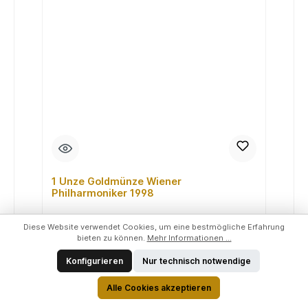
1 Unze Goldmünze Wiener
Philharmoniker 1998
Diese Website verwendet Cookies, um eine bestmögliche Erfahrung
Der ber&uuml;hmten Wiener Philharmoniker zu
bieten zu können.
Mehr Informationen ...
Ehren wurde die M&uuml;nze dieses
Musikvereins seit dem Jahr 1989 einer der am
Konfigurieren
Nur technisch notwendige
h&au...
Regulärer Preis:
3.990,10 €
Alle Cookies akzeptieren
Preise inkl. MwSt. zzgl. Versandkosten