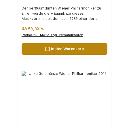
Der ber&uuml;hmten Wiener Philharmoniker zu
Ehren wurde die M&uuml;nze dieses
Musikvereins seit dem Jahr 1989 einer der am
h&au...
Regulärer Preis:
3.994,43 €
Preise inkl. MwSt. zzgl. Versandkosten
In den Warenkorb