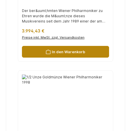
Der ber&uuml;hmten Wiener Philharmoniker zu
Ehren wurde die M&uuml;nze dieses
Musikvereins seit dem Jahr 1989 einer der am
h&au...
Regulärer Preis:
3.994,43 €
Preise inkl. MwSt. zzgl. Versandkosten
In den Warenkorb