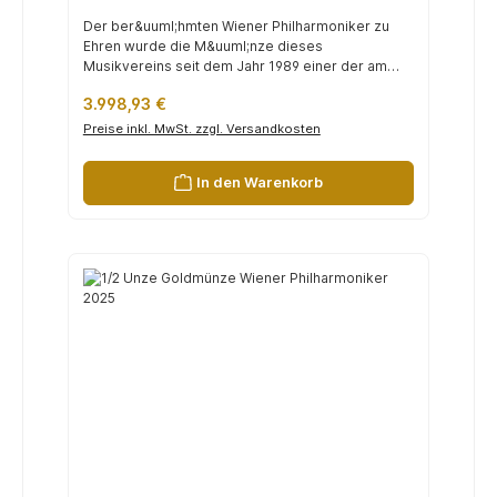
Der ber&uuml;hmten Wiener Philharmoniker zu
Ehren wurde die M&uuml;nze dieses
Musikvereins seit dem Jahr 1989 einer der am
h&au...
Regulärer Preis:
3.998,93 €
Preise inkl. MwSt. zzgl. Versandkosten
In den Warenkorb