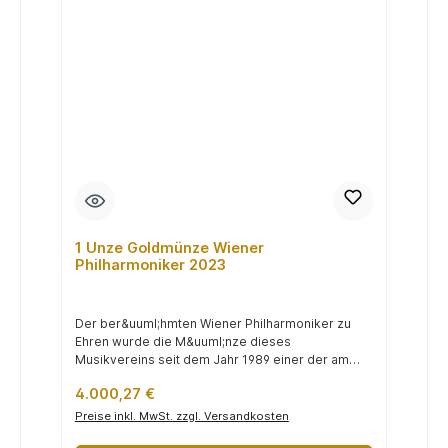
1 Unze Goldmünze Wiener
Philharmoniker 2023
Der ber&uuml;hmten Wiener Philharmoniker zu
Ehren wurde die M&uuml;nze dieses
Musikvereins seit dem Jahr 1989 einer der am
h&au...
Regulärer Preis:
4.000,27 €
Preise inkl. MwSt. zzgl. Versandkosten