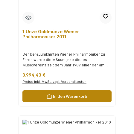
1 Unze Goldmünze Wiener
Philharmoniker 2011
Der ber&uuml;hmten Wiener Philharmoniker zu
Ehren wurde die M&uuml;nze dieses
Musikvereins seit dem Jahr 1989 einer der am
h&au...
Regulärer Preis:
3.994,43 €
Preise inkl. MwSt. zzgl. Versandkosten
In den Warenkorb