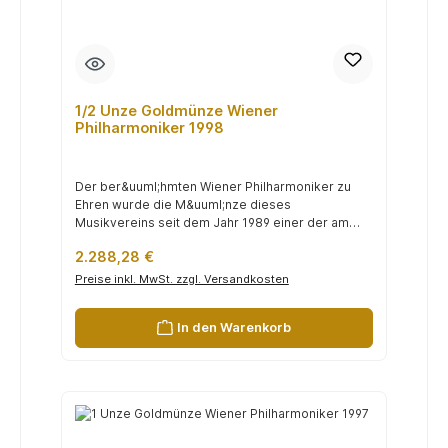
1/2 Unze Goldmünze Wiener
Philharmoniker 1998
Der ber&uuml;hmten Wiener Philharmoniker zu
Ehren wurde die M&uuml;nze dieses
Musikvereins seit dem Jahr 1989 einer der am
h&au...
Regulärer Preis:
2.288,28 €
Preise inkl. MwSt. zzgl. Versandkosten
In den Warenkorb