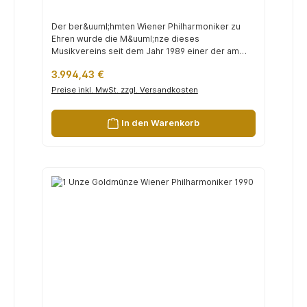
Der ber&uuml;hmten Wiener Philharmoniker zu
Ehren wurde die M&uuml;nze dieses
Musikvereins seit dem Jahr 1989 einer der am
h&au...
Regulärer Preis:
3.994,43 €
Preise inkl. MwSt. zzgl. Versandkosten
In den Warenkorb