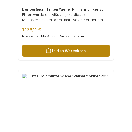
Der ber&uuml;hmten Wiener Philharmoniker zu
Ehren wurde die M&uuml;nze dieses
Musikvereins seit dem Jahr 1989 einer der am
h&au...
Regulärer Preis:
1.179,11 €
Preise inkl. MwSt. zzgl. Versandkosten
In den Warenkorb