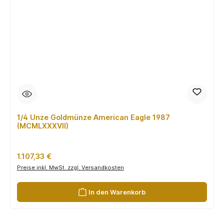
1/4 Unze Goldmünze American Eagle 1987
(MCMLXXXVII)
Regulärer Preis:
1.107,33 €
Preise inkl. MwSt. zzgl. Versandkosten
In den Warenkorb