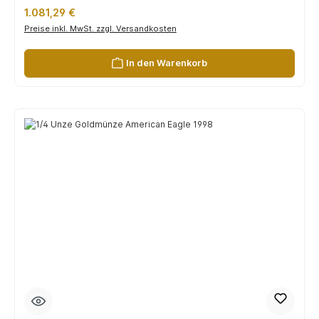
Regulärer Preis:
1.081,29 €
Preise inkl. MwSt. zzgl. Versandkosten
In den Warenkorb