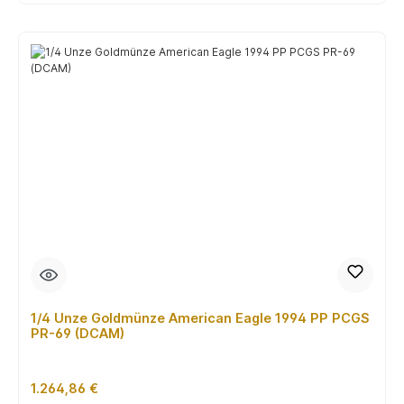
1/4 Unze Goldmünze American Eagle 1994 PP PCGS
PR-69 (DCAM)
Regulärer Preis:
1.264,86 €