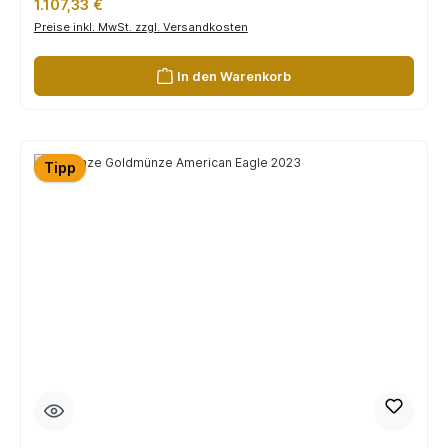
Regulärer Preis:
1.107,33 €
Preise inkl. MwSt. zzgl. Versandkosten
In den Warenkorb
Tipp