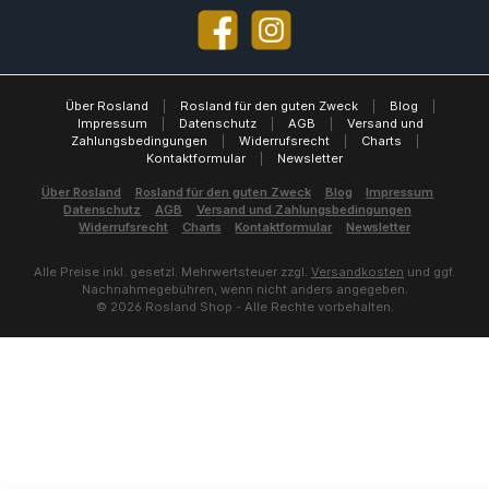
Facebook
Instagram
Über Rosland
|
Rosland für den guten Zweck
|
Blog
|
Impressum
|
Datenschutz
|
AGB
|
Versand und
Zahlungsbedingungen
|
Widerrufsrecht
|
Charts
|
Kontaktformular
|
Newsletter
Über Rosland
Rosland für den guten Zweck
Blog
Impressum
Datenschutz
AGB
Versand und Zahlungsbedingungen
Widerrufsrecht
Charts
Kontaktformular
Newsletter
Alle Preise inkl. gesetzl. Mehrwertsteuer zzgl.
Versandkosten
und ggf.
Nachnahmegebühren, wenn nicht anders angegeben.
© 2026 Rosland Shop - Alle Rechte vorbehalten.