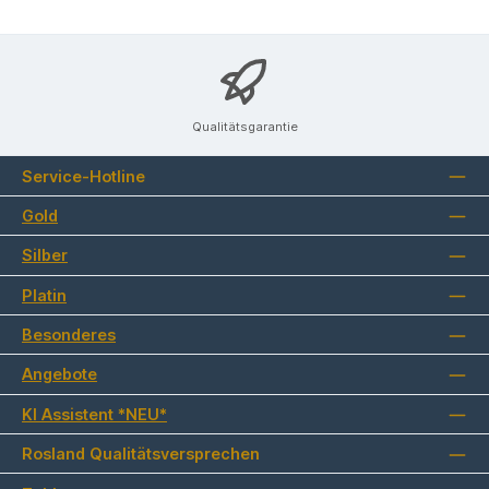
Qualitätsgarantie
Service-Hotline
Gold
Silber
Platin
Besonderes
Angebote
KI Assistent *NEU*
Rosland Qualitätsversprechen