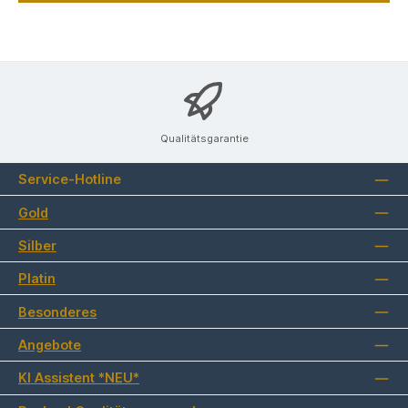
Qualitätsgarantie
Service-Hotline
Gold
Silber
Platin
Besonderes
Angebote
KI Assistent *NEU*