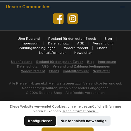
Unsere Communities
Facebook
Instagram
Über Rosland
|
Rosland für den guten Zweck
|
Blog
|
Impressum
|
Datenschutz
|
AGB
|
Versand und
Zahlungsbedingungen
|
Widerrufsrecht
|
Charts
|
Kontaktformular
|
Newsletter
Über Rosland
Rosland für den guten Zweck
Blog
Impressum
Datenschutz
AGB
Versand und Zahlungsbedingungen
Widerrufsrecht
Charts
Kontaktformular
Newsletter
Alle Preise inkl. gesetzl. Mehrwertsteuer zzgl.
Versandkosten
und ggf.
Nachnahmegebühren, wenn nicht anders angegeben.
© 2026 Rosland Shop - Alle Rechte vorbehalten.
Diese Website verwendet Cookies, um eine bestmögliche Erfahrung
bieten zu können.
Mehr Informationen ...
Konfigurieren
Nur technisch notwendige