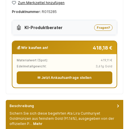
Zum Merkzettel hinzufügen
Produktnummer:
RG15285
🤖
KI-Produktberater
Fragen?
418,18 €
💰 Wir kaufen an!
Materialwert (Spot):
419,11 €
Edelmetallgewicht:
3,61g Gold
✉ Jetzt Ankaufsanfrage stellen
Beschreibung
Sichern Sie sich diese begehrten Ata Lira Cumhuriyet
Goldmünzen aus feinstem Gold (91.16%), ausgegeben von der
offiziellen P…
Mehr