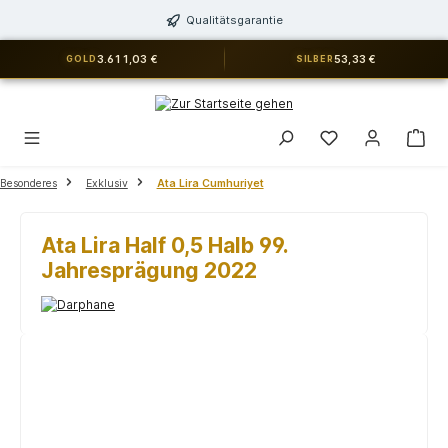
alt springen
Qualitätsgarantie
3.611,03 €
53,33 €
GOLD
SILBER
Du hast 0 Produkt
Besonderes
Exklusiv
Ata Lira Cumhuriyet
Ata Lira Half 0,5 Halb 99.
Jahresprägung 2022
Bildergalerie überspringen