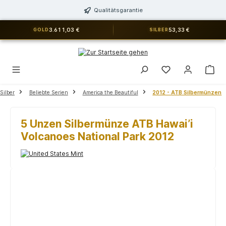
alt springen
Qualitätsgarantie
3.611,03 €
53,33 €
GOLD
SILBER
Du hast 0 Produkt
Silber
Beliebte Serien
America the Beautiful
2012 - ATB Silbermünzen
5 Unzen Silbermünze ATB Hawai’i
Volcanoes National Park 2012
Bildergalerie überspringen