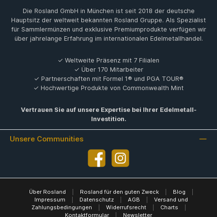
Die Rosland GmbH in München ist seit 2018 der deutsche
Hauptsitz der weltweit bekannten Rosland Gruppe. Als Spezialist
für Sammlermünzen und exklusive Premiumprodukte verfügen wir
über jahrelange Erfahrung im internationalen Edelmetallhandel.
✓ Weltweite Präsenz mit 7 Filialen
✓ Über 170 Mitarbeiter
✓ Partnerschaften mit Formel 1® und PGA TOUR®
✓ Hochwertige Produkte von Commonwealth Mint
Vertrauen Sie auf unsere Expertise bei Ihrer Edelmetall-
Investition.
Unsere Communities
Facebook
Instagram
Über Rosland
|
Rosland für den guten Zweck
|
Blog
|
Impressum
|
Datenschutz
|
AGB
|
Versand und
Zahlungsbedingungen
|
Widerrufsrecht
|
Charts
|
Kontaktformular
|
Newsletter