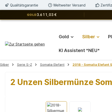
Qualitätsgarantie
Weltweiter Versand
Zertif
springen
Zur Hauptnavigation springen
3.611,03 €
GOLD
Gold
Silber
P
KI Assistent *NEU*
Silber
Serie S-Z
Somalia Elefant
2018 - Somalia Elefant S
2 Unzen Silbermünze Soma
Bildergalerie überspringen