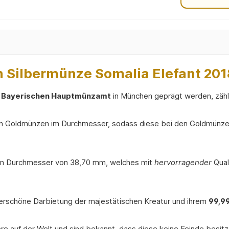
 Silbermünze Somalia Elefant 201
m
Bayerischen Hauptmünzamt
in München geprägt werden, zählt
ten Goldmünzen im Durchmesser, sodass diese bei den Goldmünz
nen Durchmesser von 38,70 mm, welches mit
hervorragender
Qua
derschöne Darbietung der majestätischen Kreatur und ihrem
99,99
re auf der Welt und sind bekannt, dass diese keine Feinde besitz