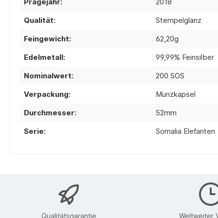
Prägejahr:
2018
Qualität:
Stempelglanz
Feingewicht:
62,20g
Edelmetall:
99,99% Feinsilber
Nominalwert:
200 SOS
Verpackung:
Münzkapsel
Durchmesser:
52mm
Serie:
Somalia Elefanten
Qualitätsgarantie
Weltweiter 