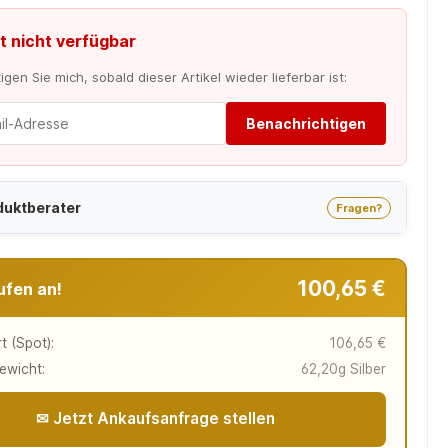
t nicht verfügbar
gen Sie mich, sobald dieser Artikel wieder lieferbar ist:
Benachrichtigen
duktberater
Fragen?
100,65 €
ufen an!
t (Spot):
106,65 €
ewicht:
62,20g Silber
✉ Jetzt Ankaufsanfrage stellen