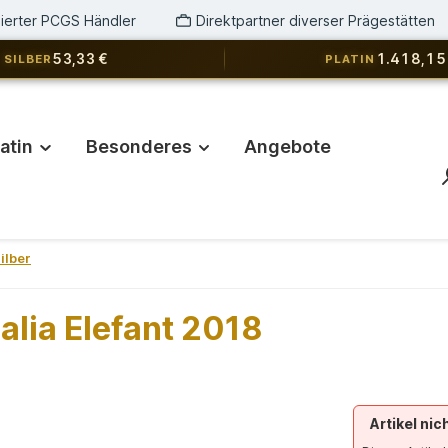
izierter PCGS Händler
Direktpartner diverser Prägestätten
53,33 €
1.418,15
SILBER
PLATIN
latin
Besonderes
Angebote
ilber
lia Elefant 2018
Artikel nic