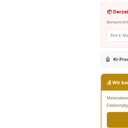
📦 Derzei
Benachrichti
🤖
KI-Pro
💰 Wir ka
Materialwer
Edelmetallg