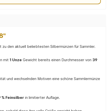
8"
 zu den aktuell beliebtesten Silbermünzen für Sammler.
en mit
1 Unze
Gewicht bereits einen Durchmesser von
39
lität und wechselnden Motiven eine schöne Sammlermünze
 % Feinsilber
in limitierter Auflage.
en, sobald diese ihre volle Größe erreicht haben.