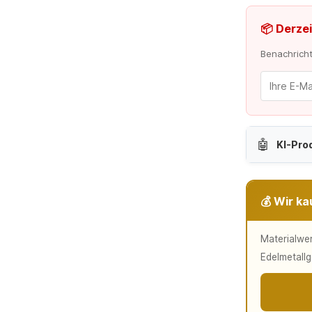
📦 Derzei
Benachrichti
🤖
KI-Pro
💰 Wir ka
Materialwer
Edelmetallg