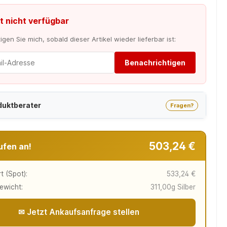
t nicht verfügbar
gen Sie mich, sobald dieser Artikel wieder lieferbar ist:
Benachrichtigen
duktberater
Fragen?
503,24 €
ufen an!
t (Spot):
533,24 €
ewicht:
311,00g Silber
✉ Jetzt Ankaufsanfrage stellen