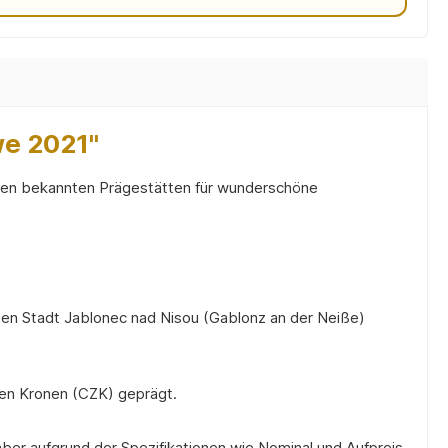
e 2021"
u den bekannten Prägestätten für wunderschöne
ten Stadt Jablonec nad Nisou (Gablonz an der Neiße)
chen Kronen (CZK) geprägt.
aber aufgrund der Spezifikationen wie Nominal und Aufpreis