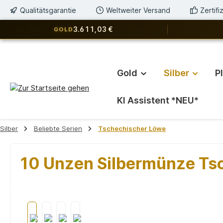
Qualitätsgarantie
Weltweiter Versand
Zertif
springen
Zur Hauptnavigation springen
3.611,03 €
GOLD
Gold
Silber
P
KI Assistent *NEU*
Silber
Beliebte Serien
Tschechischer Löwe
10 Unzen Silbermünze Ts
Bildergalerie überspringen