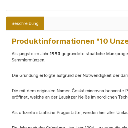
Beschreibung
Produktinformationen "10 Unz
Als jüngste im Jahr
1993
gegründete staatliche Münzpräges
Sammlermünzen.
Die Gründung erfolgte aufgrund der Notwendigkeit der da
Die mit dem originalen Namen Česká mincovna benannte Prä
eröffnet, welche an der Lausitzer Neiße im nördlichen Tsch
Als offizielle staatliche Prägestätte, werden hier aller 
Ein Jahr nach der Gründung – im Jahr 1994 – wurden die al