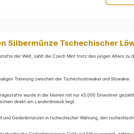
en Silbermünze Tschechischer Löw
tätte der Welt, zählt die Czech Mint trotz des jungen Alters z
maligen Trennung zwischen der Tschechoslowakei und Slowakei
gestätte wurde in der kleinen mit nur 45.000 Einwohner gezähl
echien direkt am Länderdreieck liegt.
Umlauf und Gedenkmünzen in tschechischer Währung, den tschechis
s tschechische Gedenkmünzen in Gold und Silber geprägt, zählen 