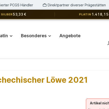
izierter PCGS Händler
Direktpartner diverser Prägestätten
53,33 €
1.418,15
SILBER
PLATIN
latin
Besonderes
Angebote
chechischer Löwe 2021
Artikel nic