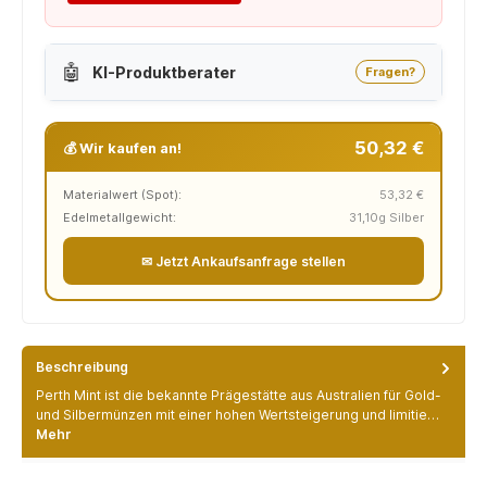
🤖
KI-Produktberater
Fragen?
50,32 €
💰 Wir kaufen an!
Materialwert (Spot):
53,32 €
Edelmetallgewicht:
31,10g Silber
✉ Jetzt Ankaufsanfrage stellen
Beschreibung
Perth Mint ist die bekannte Prägestätte aus Australien für Gold-
und Silbermünzen mit einer hohen Wertsteigerung und limitie…
Mehr