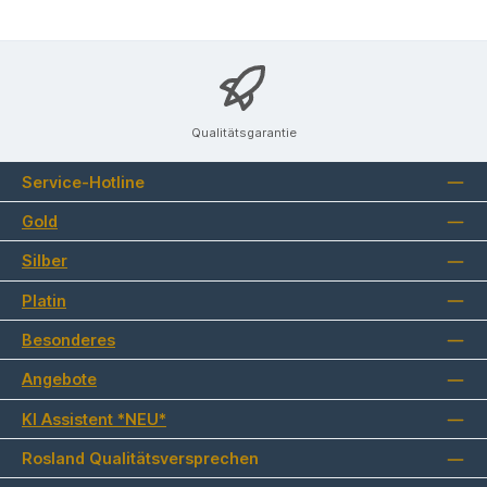
Qualitätsgarantie
Service-Hotline
Gold
Silber
Platin
Besonderes
Angebote
KI Assistent *NEU*
Rosland Qualitätsversprechen