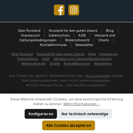
Facebook
Instagram
Über Rosland
|
Rosland für den guten Zweck
|
Blog
|
Impressum
|
Datenschutz
|
AGB
|
Versand und
Zahlungsbedingungen
|
Widerrufsrecht
|
Charts
|
Kontaktformular
|
Newsletter
Über Rosland
Rosland für den guten Zweck
Blog
Impressum
Datenschutz
AGB
Versand und Zahlungsbedingungen
Widerrufsrecht
Charts
Kontaktformular
Newsletter
Alle Preise inkl. gesetzl. Mehrwertsteuer zzgl.
Versandkosten
und ggf.
Nachnahmegebühren, wenn nicht anders angegeben.
© 2026 Rosland Shop - Alle Rechte vorbehalten.
Diese Website verwendet Cookies, um eine bestmögliche Erfahrung
bieten zu können.
Mehr Informationen ...
Konfigurieren
Nur technisch notwendige
Alle Cookies akzeptieren