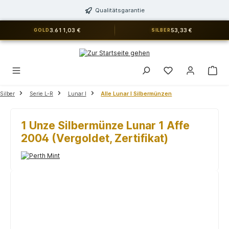
alt springen
Qualitätsgarantie
3.611,03 €
53,33 €
GOLD
SILBER
Du hast 0 Produkt
Silber
Serie L-R
Lunar I
Alle Lunar I Silbermünzen
1 Unze Silbermünze Lunar 1 Affe
2004 (Vergoldet, Zertifikat)
Bildergalerie überspringen