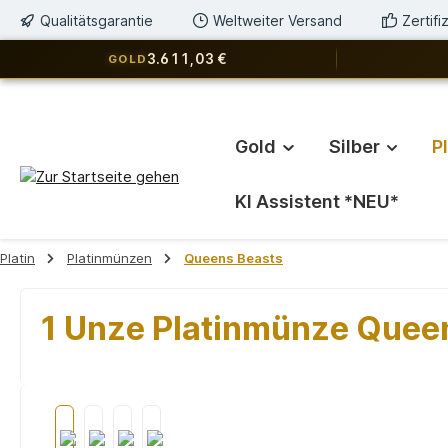
Qualitätsgarantie
Weltweiter Versand
Zertif
springen
Zur Hauptnavigation springen
3.611,03 €
GOLD
Gold
Silber
P
KI Assistent *NEU*
Platin
Platinmünzen
Queens Beasts
1 Unze Platinmünze Queen
Bildergalerie überspringen