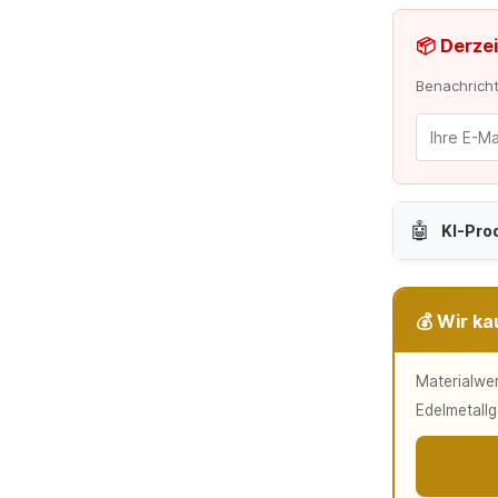
📦 Derzei
Benachrichti
🤖
KI-Pro
💰 Wir ka
Materialwer
Edelmetallg