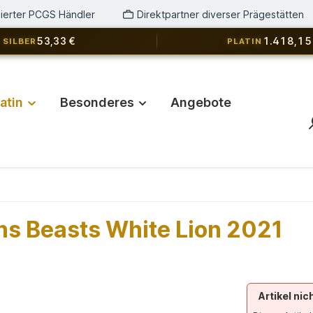
izierter PCGS Händler
Direktpartner diverser Prägestätten
53,33 €
1.418,15
SILBER
PLATIN
latin
Besonderes
Angebote
s Beasts White Lion 2021
Artikel nic