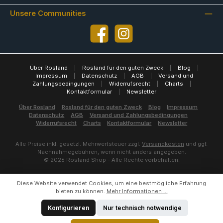
Unsere Communities
Facebook
Instagram
Über Rosland
|
Rosland für den guten Zweck
|
Blog
|
Impressum
|
Datenschutz
|
AGB
|
Versand und
Zahlungsbedingungen
|
Widerrufsrecht
|
Charts
|
Kontaktformular
|
Newsletter
Über Rosland
Rosland für den guten Zweck
Blog
Impressum
Datenschutz
AGB
Versand und Zahlungsbedingungen
Widerrufsrecht
Charts
Kontaktformular
Newsletter
Alle Preise inkl. gesetzl. Mehrwertsteuer zzgl.
Versandkosten
und ggf.
Nachnahmegebühren, wenn nicht anders angegeben.
© 2026 Rosland Shop - Alle Rechte vorbehalten.
Diese Website verwendet Cookies, um eine bestmögliche Erfahrung
bieten zu können.
Mehr Informationen ...
Konfigurieren
Nur technisch notwendige