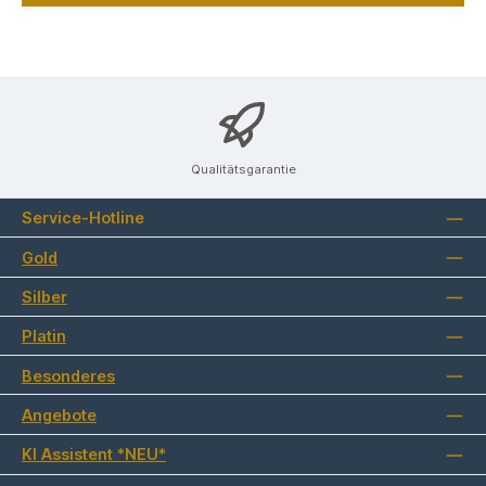
Qualitätsgarantie
Service-Hotline
Gold
Silber
Platin
Besonderes
Angebote
KI Assistent *NEU*