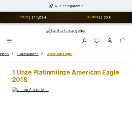
alt springen
Qualitätsgarantie
3.611,03 €
53,33 €
GOLD
SILBER
Du hast 0 Produkt
Platin
Platinmünzen
American Eagle
1 Unze Platinmünze American Eagle
2018
Bildergalerie überspringen