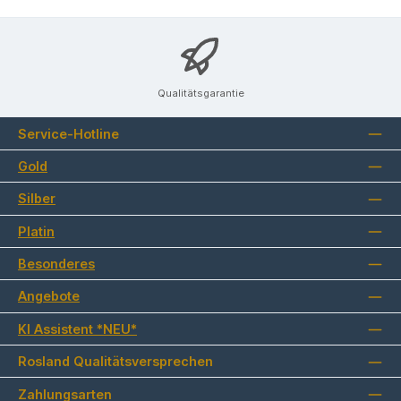
Qualitätsgarantie
Service-Hotline
Gold
Silber
Platin
Besonderes
Angebote
KI Assistent *NEU*
Rosland Qualitätsversprechen
Zahlungsarten