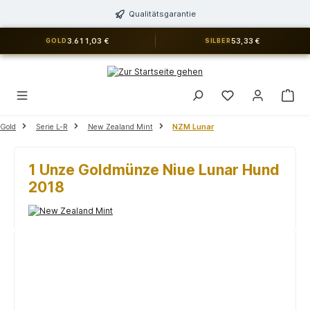
alt springen
Qualitätsgarantie
3.611,03 €
53,33 €
GOLD
SILBER
Du hast 0 Produkt
Gold
Serie L-R
New Zealand Mint
NZM Lunar
1 Unze Goldmünze Niue Lunar Hund
2018
Bildergalerie überspringen