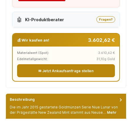
🤖
KI-Produktberater
Fragen?
3.602,62 €
💰 Wir kaufen an!
Materialwert (Spot):
3.610,62 €
Edelmetallgewicht:
31,10g Gold
✉ Jetzt Ankaufsanfrage stellen
Beschreibung
Die im Jahr 2015 gestartete Goldmünzen Serie Niue Lunar von
der Prägestätte New Zealand Mint stammt aus Neuse…
Mehr