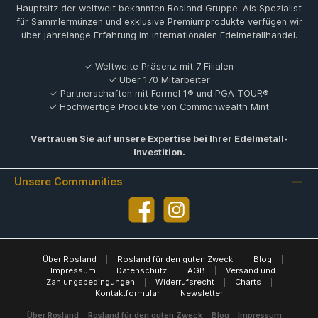
Hauptsitz der weltweit bekannten Rosland Gruppe. Als Spezialist
für Sammlermünzen und exklusive Premiumprodukte verfügen wir
über jahrelange Erfahrung im internationalen Edelmetallhandel.
✓ Weltweite Präsenz mit 7 Filialen
✓ Über 170 Mitarbeiter
✓ Partnerschaften mit Formel 1® und PGA TOUR®
✓ Hochwertige Produkte von Commonwealth Mint
Vertrauen Sie auf unsere Expertise bei Ihrer Edelmetall-
Investition.
Unsere Communities
Facebook
Instagram
Über Rosland
|
Rosland für den guten Zweck
|
Blog
|
Impressum
|
Datenschutz
|
AGB
|
Versand und
Zahlungsbedingungen
|
Widerrufsrecht
|
Charts
|
Kontaktformular
|
Newsletter
Über Rosland
Rosland für den guten Zweck
Blog
Impressum