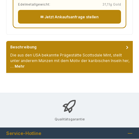
Edelmetallgewicht:
31,11g Gold
✉ Jetzt Ankaufsanfrage stellen
Beschreibung
Die aus den USA bekannte Prägestätte Scottsdale Mint, stellt
unter anderem Münzen mit dem Motiv der karibischen Inseln her,
…
Mehr
Qualitätsgarantie
Service-Hotline