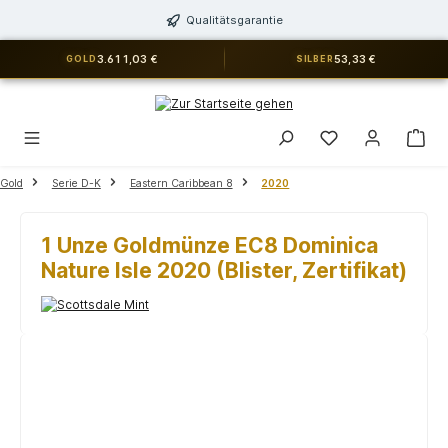
alt springen
Qualitätsgarantie
3.611,03 €
53,33 €
GOLD
SILBER
Du hast 0 Produkt
Gold
Serie D-K
Eastern Caribbean 8
2020
1 Unze Goldmünze EC8 Dominica
Nature Isle 2020 (Blister, Zertifikat)
Bildergalerie überspringen