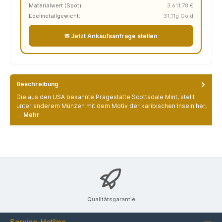
Materialwert (Spot):
3.611,78 €
Edelmetallgewicht:
31,11g Gold
✉ Jetzt Ankaufsanfrage stellen
Beschreibung
Die aus den USA bekannte Prägestätte Scottsdale Mint, stellt
unter anderem Münzen mit dem Motiv der karibischen Inseln her,
…
Mehr
Qualitätsgarantie
Service-Hotline