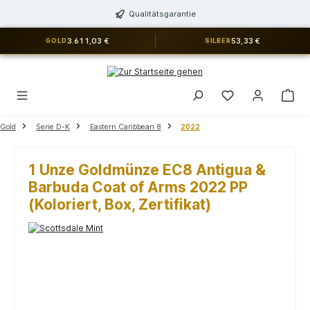
alt springen
Qualitätsgarantie
3.611,03 €
53,33 €
GOLD
SILBER
Du hast 0 Produkt
Gold
Serie D-K
Eastern Caribbean 8
2022
1 Unze Goldmünze EC8 Antigua &
Barbuda Coat of Arms 2022 PP
(Koloriert, Box, Zertifikat)
Bildergalerie überspringen