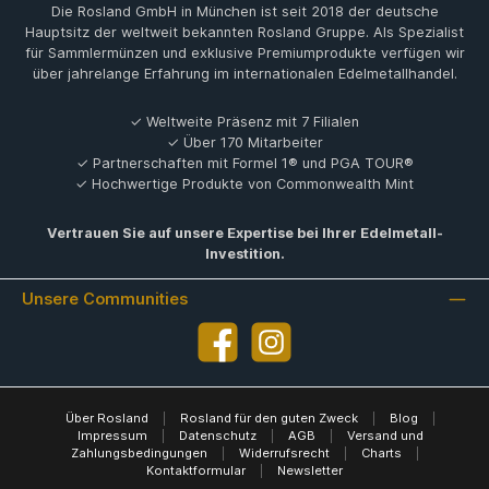
Die Rosland GmbH in München ist seit 2018 der deutsche
Hauptsitz der weltweit bekannten Rosland Gruppe. Als Spezialist
für Sammlermünzen und exklusive Premiumprodukte verfügen wir
über jahrelange Erfahrung im internationalen Edelmetallhandel.
✓ Weltweite Präsenz mit 7 Filialen
✓ Über 170 Mitarbeiter
✓ Partnerschaften mit Formel 1® und PGA TOUR®
✓ Hochwertige Produkte von Commonwealth Mint
Vertrauen Sie auf unsere Expertise bei Ihrer Edelmetall-
Investition.
Unsere Communities
Facebook
Instagram
Über Rosland
|
Rosland für den guten Zweck
|
Blog
|
Impressum
|
Datenschutz
|
AGB
|
Versand und
Zahlungsbedingungen
|
Widerrufsrecht
|
Charts
|
Kontaktformular
|
Newsletter