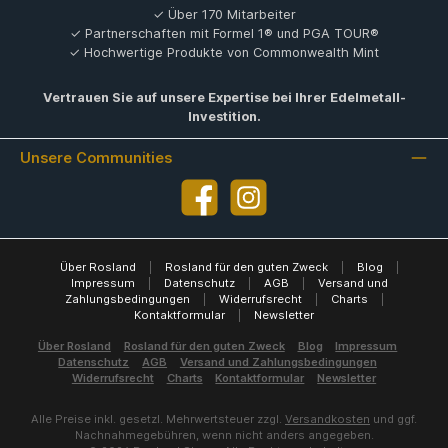
✓ Über 170 Mitarbeiter
✓ Partnerschaften mit Formel 1® und PGA TOUR®
✓ Hochwertige Produkte von Commonwealth Mint
Vertrauen Sie auf unsere Expertise bei Ihrer Edelmetall-
Investition.
Unsere Communities
Facebook
Instagram
Über Rosland
|
Rosland für den guten Zweck
|
Blog
|
Impressum
|
Datenschutz
|
AGB
|
Versand und
Zahlungsbedingungen
|
Widerrufsrecht
|
Charts
|
Kontaktformular
|
Newsletter
Über Rosland
Rosland für den guten Zweck
Blog
Impressum
Datenschutz
AGB
Versand und Zahlungsbedingungen
Widerrufsrecht
Charts
Kontaktformular
Newsletter
Alle Preise inkl. gesetzl. Mehrwertsteuer zzgl.
Versandkosten
und ggf.
Nachnahmegebühren, wenn nicht anders angegeben.