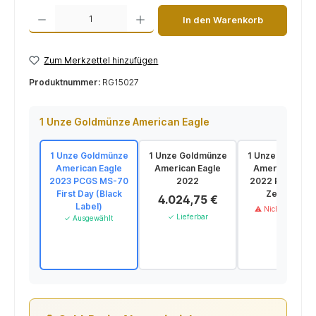
Produkt Anzahl: Gib den gewünschten Wert ein oder benutze die Schaltflächen um die 
In den Warenkorb
Zum Merkzettel hinzufügen
Produktnummer:
RG15027
1 Unze Goldmünze American Eagle
1 Unze Goldmünze
1 Unze Goldmünze
1 Unze Goldmün
American Eagle
American Eagle
American Eagl
2023 PCGS MS-70
2022
2022 PP (W, Bo
First Day (Black
Zertifikat)
4.024,75 €
Label)
⚠ Nicht verfügba
✓ Lieferbar
✓ Ausgewählt