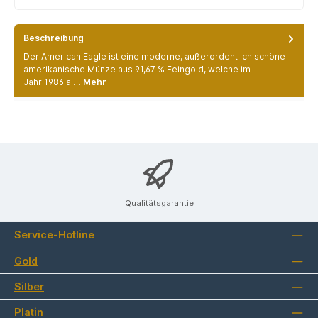
Beschreibung
Der American Eagle ist eine moderne, außerordentlich schöne
amerikanische Münze aus 91,67 % Feingold, welche im
Jahr 1986 al…
Mehr
Qualitätsgarantie
Service-Hotline
Gold
Silber
Platin