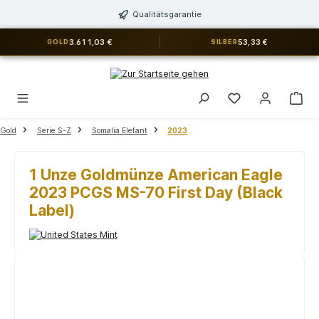
alt springen
Qualitätsgarantie
3.611,03 €
53,33 €
GOLD
SILBER
Du hast 0 Produkt
Gold
Serie S-Z
Somalia Elefant
2023
1 Unze Goldmünze American Eagle
2023 PCGS MS-70 First Day (Black
Label)
Bildergalerie überspringen