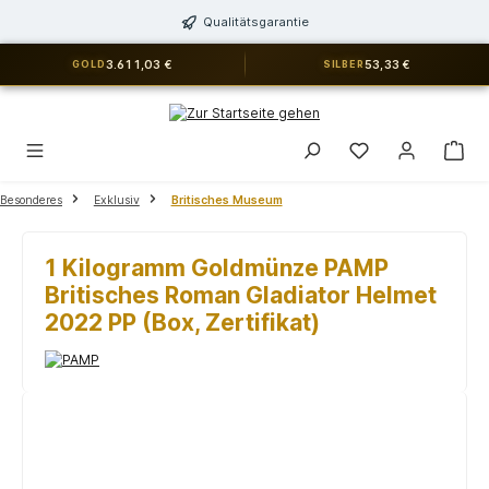
alt springen
Qualitätsgarantie
3.611,03 €
53,33 €
GOLD
SILBER
Du hast 0 Produkt
Besonderes
Exklusiv
Britisches Museum
1 Kilogramm Goldmünze PAMP
Britisches Roman Gladiator Helmet
2022 PP (Box, Zertifikat)
Bildergalerie überspringen