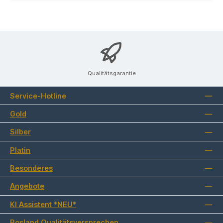
Qualitätsgarantie
Service-Hotline
Gold
Silber
Platin
Besonderes
Angebote
KI Assistent *NEU*
Rosland Qualitätsversprechen