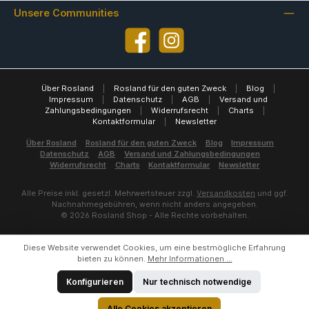
Unsere Communities
Facebook
Instagram
Über Rosland
|
Rosland für den guten Zweck
|
Blog
|
Impressum
|
Datenschutz
|
AGB
|
Versand und
Zahlungsbedingungen
|
Widerrufsrecht
|
Charts
|
Kontaktformular
|
Newsletter
Über Rosland
Rosland für den guten Zweck
Blog
Impressum
Datenschutz
AGB
Versand und Zahlungsbedingungen
Widerrufsrecht
Charts
Kontaktformular
Newsletter
Alle Preise inkl. gesetzl. Mehrwertsteuer zzgl.
Versandkosten
und ggf.
Nachnahmegebühren, wenn nicht anders angegeben.
© 2026 Rosland Shop - Alle Rechte vorbehalten.
Diese Website verwendet Cookies, um eine bestmögliche Erfahrung
bieten zu können.
Mehr Informationen ...
Konfigurieren
Nur technisch notwendige
Alle Cookies akzeptieren