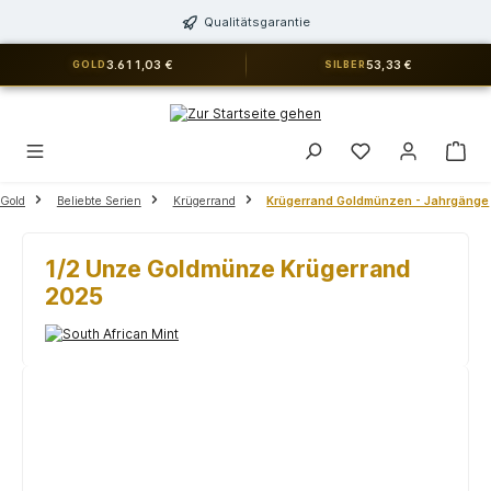
alt springen
Qualitätsgarantie
3.611,03 €
53,33 €
GOLD
SILBER
Du hast 0 Produkt
Gold
Beliebte Serien
Krügerrand
Krügerrand Goldmünzen - Jahrgänge
1/2 Unze Goldmünze Krügerrand
2025
Bildergalerie überspringen