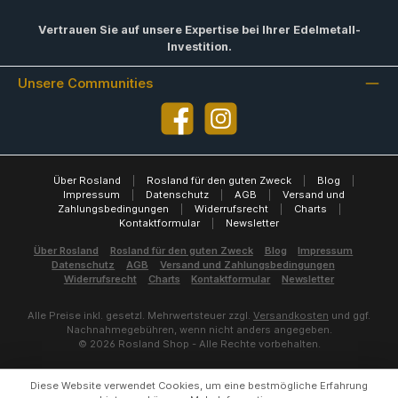
Vertrauen Sie auf unsere Expertise bei Ihrer Edelmetall-
Investition.
Unsere Communities
Facebook
Instagram
Über Rosland
|
Rosland für den guten Zweck
|
Blog
|
Impressum
|
Datenschutz
|
AGB
|
Versand und
Zahlungsbedingungen
|
Widerrufsrecht
|
Charts
|
Kontaktformular
|
Newsletter
Über Rosland
Rosland für den guten Zweck
Blog
Impressum
Datenschutz
AGB
Versand und Zahlungsbedingungen
Widerrufsrecht
Charts
Kontaktformular
Newsletter
Alle Preise inkl. gesetzl. Mehrwertsteuer zzgl.
Versandkosten
und ggf.
Nachnahmegebühren, wenn nicht anders angegeben.
© 2026 Rosland Shop - Alle Rechte vorbehalten.
Diese Website verwendet Cookies, um eine bestmögliche Erfahrung