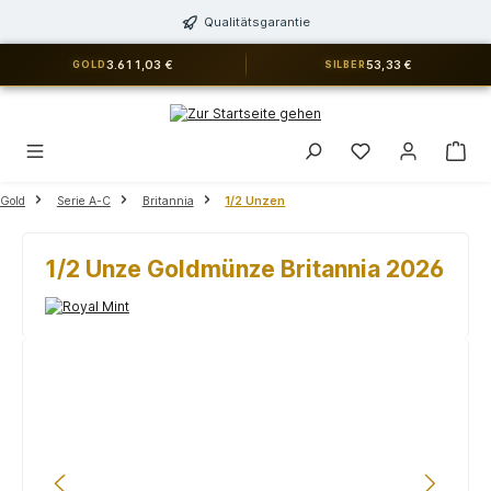
alt springen
Qualitätsgarantie
3.611,03 €
53,33 €
GOLD
SILBER
Du hast 0 Produkt
Gold
Serie A-C
Britannia
1/2 Unzen
1/2 Unze Goldmünze Britannia 2026
Bildergalerie überspringen