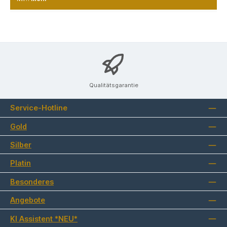
Qualitätsgarantie
Service-Hotline
Gold
Silber
Platin
Besonderes
Angebote
KI Assistent *NEU*