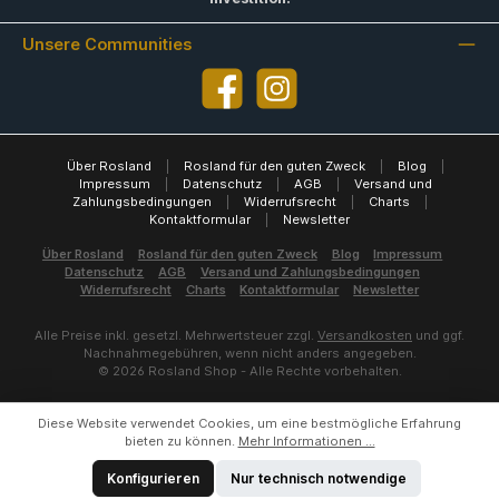
Unsere Communities
Facebook
Instagram
Über Rosland
|
Rosland für den guten Zweck
|
Blog
|
Impressum
|
Datenschutz
|
AGB
|
Versand und
Zahlungsbedingungen
|
Widerrufsrecht
|
Charts
|
Kontaktformular
|
Newsletter
Über Rosland
Rosland für den guten Zweck
Blog
Impressum
Datenschutz
AGB
Versand und Zahlungsbedingungen
Widerrufsrecht
Charts
Kontaktformular
Newsletter
Alle Preise inkl. gesetzl. Mehrwertsteuer zzgl.
Versandkosten
und ggf.
Nachnahmegebühren, wenn nicht anders angegeben.
© 2026 Rosland Shop - Alle Rechte vorbehalten.
Diese Website verwendet Cookies, um eine bestmögliche Erfahrung
bieten zu können.
Mehr Informationen ...
Konfigurieren
Nur technisch notwendige