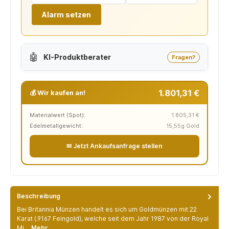
Alarm setzen
🤖
KI-Produktberater
Fragen?
1.801,31 €
💰 Wir kaufen an!
Materialwert (Spot):
1.805,31 €
Edelmetallgewicht:
15,55g Gold
✉ Jetzt Ankaufsanfrage stellen
Beschreibung
Bei Britannia Münzen handelt es sich um Goldmünzen mit 22
Karat (.9167 Feingold), welche seit dem Jahr 1987 von der Royal
Mi…
Mehr