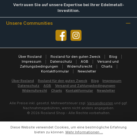
Vertrauen Sie auf unsere Expertise bei Ihrer Edelmetall-
Investition.
Unsere Communities
Facebook
Instagram
Über Rosland
|
Rosland für den guten Zweck
|
Blog
|
Impressum
|
Datenschutz
|
AGB
|
Versand und
Zahlungsbedingungen
|
Widerrufsrecht
|
Charts
|
Kontaktformular
|
Newsletter
Über Rosland
Rosland für den guten Zweck
Blog
Impressum
Datenschutz
AGB
Versand und Zahlungsbedingungen
Widerrufsrecht
Charts
Kontaktformular
Newsletter
Alle Preise inkl. gesetzl. Mehrwertsteuer zzgl.
Versandkosten
und ggf.
Nachnahmegebühren, wenn nicht anders angegeben.
© 2026 Rosland Shop - Alle Rechte vorbehalten.
Diese Website verwendet Cookies, um eine bestmögliche Erfahrung
bieten zu können.
Mehr Informationen ...