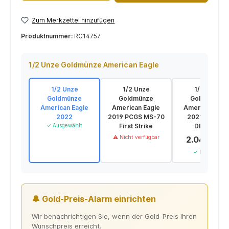
Zum Merkzettel hinzufügen
Produktnummer:
RG14757
1/2 Unze Goldmünze American Eagle
1/2 Unze
1/2 Unze
1/2 Unze
Goldmünze
Goldmünze
Goldmünze
American Eagle
American Eagle
American Eagl
2022
2019 PCGS MS-70
2021 *NEUES
✓ Ausgewählt
First Strike
DESIGN*
⚠ Nicht verfügbar
2.044,67 
✓ Lieferbar
🔔 Gold-Preis-Alarm einrichten
Wir benachrichtigen Sie, wenn der Gold-Preis Ihren
Wunschpreis erreicht.