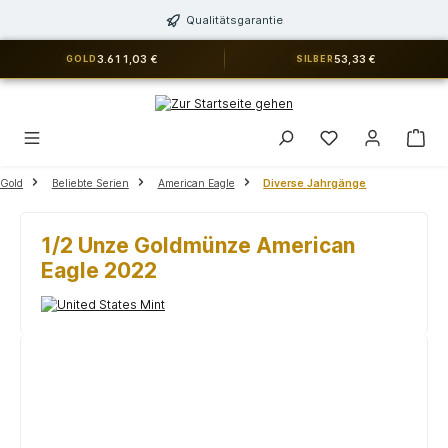
alt springen
Qualitätsgarantie
3.611,03 €
53,33 €
GOLD
SILBER
Du hast 0 Produkt
Gold
Beliebte Serien
American Eagle
Diverse Jahrgänge
1/2 Unze Goldmünze American
Eagle 2022
Bildergalerie überspringen