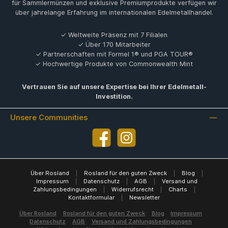
für Sammlermünzen und exklusive Premiumprodukte verfügen wir
über jahrelange Erfahrung im internationalen Edelmetallhandel.
✓ Weltweite Präsenz mit 7 Filialen
✓ Über 170 Mitarbeiter
✓ Partnerschaften mit Formel 1® und PGA TOUR®
✓ Hochwertige Produkte von Commonwealth Mint
Vertrauen Sie auf unsere Expertise bei Ihrer Edelmetall-
Investition.
Unsere Communities
Facebook
Instagram
Über Rosland
|
Rosland für den guten Zweck
|
Blog
|
Impressum
|
Datenschutz
|
AGB
|
Versand und
Zahlungsbedingungen
|
Widerrufsrecht
|
Charts
|
Kontaktformular
|
Newsletter
Über Rosland
Rosland für den guten Zweck
Blog
Impressum
Datenschutz
AGB
Versand und Zahlungsbedingungen