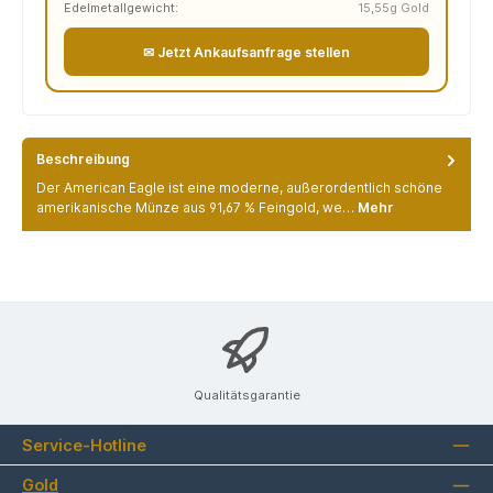
Edelmetallgewicht:
15,55g Gold
✉ Jetzt Ankaufsanfrage stellen
Beschreibung
Der American Eagle ist eine moderne, außerordentlich schöne
amerikanische Münze aus 91,67 % Feingold, we…
Mehr
Qualitätsgarantie
Service-Hotline
Gold