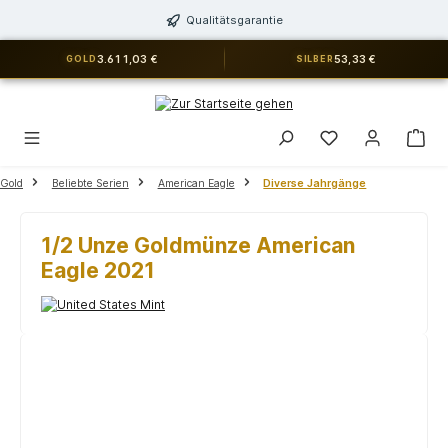
alt springen
Qualitätsgarantie
3.611,03 €
53,33 €
GOLD
SILBER
Du hast 0 Produkt
Gold
Beliebte Serien
American Eagle
Diverse Jahrgänge
1/2 Unze Goldmünze American
Eagle 2021
Bildergalerie überspringen